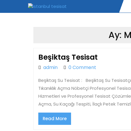
Skip
to
content
Ay:
M
Beşiktaş
Beşiktaş Tesisat
Tesisat
admin
admin
0 Comment
Beşiktaş Su Tesisat : Beşiktaş Su Tesisatçı
Tıkanıklık Açma Nöbetçi Profesyonel Tesisa
Hizmetleri ve Profesyonel Tesisat Çözümleri
Açma, Su Kaçağı Tespiti, İlaçlı Petek Temiz
Read
Read More
More