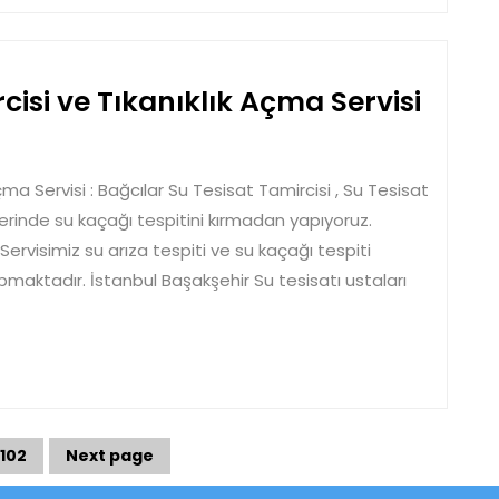
/2025
Bağc
cisi ve Tıkanıklık Açma Servisi
Su
Tesis
çma Servisi : Bağcılar Su Tesisat Tamircisi , Su Tesisat
Tamir
lerinde su kaçağı tespitini kırmadan yapıyoruz.
ve
Servisimiz su arıza tespiti ve su kaçağı tespiti
Tıkan
yapmaktadır. İstanbul Başakşehir Su tesisatı ustaları
Açm
Servi
102
Next page
Page