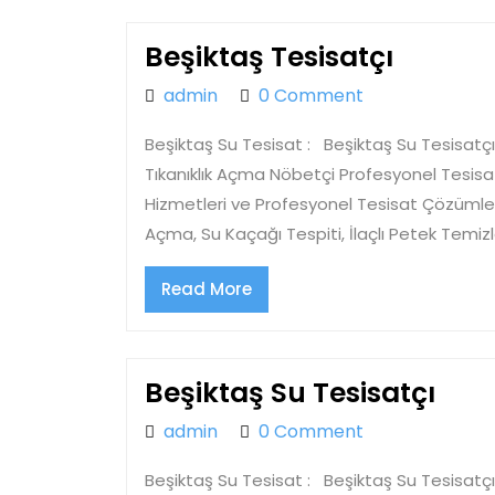
Beşikt
Beşiktaş Tesisatçı
Tesisat
admin
admin
0 Comment
Beşiktaş Su Tesisat : Beşiktaş Su Tesisatçı
Tıkanıklık Açma Nöbetçi Profesyonel Tesisa
Hizmetleri ve Profesyonel Tesisat Çözümleri
Açma, Su Kaçağı Tespiti, İlaçlı Petek Temiz
Read
Read More
More
Beşi
Beşiktaş Su Tesisatçı
Su
admin
admin
0 Comment
Tesi
Beşiktaş Su Tesisat : Beşiktaş Su Tesisatçı