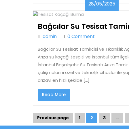
28/05
28/05/2025
Bağcılar Su Tesisat Tamir
admin
admin
0 Comment
Bağcılar Su Tesisat Tamircisi ve Tıkanıklık A
Arıza su kaçağı tespiti ve İstanbul tüm ilçe
İstanbul Başakşehir Su Tesisatı Arıza Tamir 
çalışmalarını özel ve teknoljik cihazlar ile 
arızayı en hızlı şekilde […]
Read
Read More
More
Yazı
Previous page
1
2
3
…
Page
Page
Page
sayfalaması