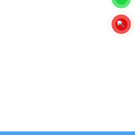
ılar
at
cisi
ıklık
a
si