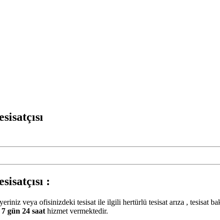
isatçısı
satçısı :
yeriniz veya ofisinizdeki tesisat ile ilgili hertürlü tesisat arıza , tesisa
ü
7 gün 24 saat
hizmet vermektedir.