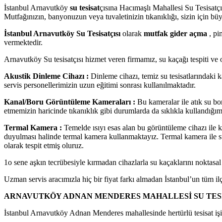
İstanbul Arnavutköy
su tesisat
çısına Hacımaşlı Mahallesi Su Tesisatçı
Mutfağınızın, banyonuzun veya tuvaletinizin tıkanıklığı, sizin için büy
İstanbul Arnavutköy Su Tesisatçısı
olarak
mutfak gider açma
, pi
vermektedir.
Arnavutköy Su tesisatçısı hizmet veren firmamız, su kaçağı tespiti ve 
Akustik Dinleme Cihazı :
Dinleme cihazı, temiz su tesisatlarındaki k
servis personellerimizin uzun eğitimi sonrası kullanılmaktadır.
Kanal/Boru Görüntüleme Kameraları :
Bu kameralar ile atık su bor
etmemizin haricinde tıkanıklık gibi durumlarda da sıklıkla kullandığımı
Termal Kamera :
Temelde ısıyı esas alan bu görüntüleme cihazı ile kalor
duyulması halinde termal kamera kullanmaktayız. Termal kamera ile su tes
olarak tespit etmiş oluruz.
1o sene aşkın tecrübesiyle kırmadan cihazlarla su kaçaklarını noktasal
Uzman servis aracımızla hiç bir fiyat farkı almadan İstanbul’un tüm il
ARNAVUTKÖY ADNAN MENDERES MAHALLESİ SU TESİS
İstanbul Arnavutköy Adnan Menderes mahallesinde hertürlü tesisat işind