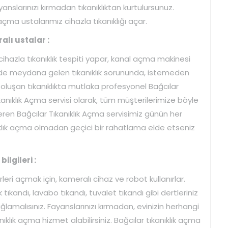
anslarınızı kırmadan tıkanıklıktan kurtulursunuz.
çma ustalarımız cihazla tıkanıklığı açar.
lı ustalar :
cihazla tıkanıklık tespiti yapar, kanal açma makinesi
nizde meydana gelen tıkanıklık sorununda, istemeden
oluşan tıkanıklıkta mutlaka profesyonel Bağcılar
ıkanıklık Açma servisi olarak, tüm müşterilerimize böyle
eren Bağcılar Tıkanıklık Açma servisimiz günün her
nıklık açma olmadan geçici bir rahatlama elde etseniz
ilgileri :
rleri açmak için, kameralı cihaz ve robot kullanırlar.
tıkandı, lavabo tıkandı, tuvalet tıkandı gibi dertleriniz
ağlamalısınız. Fayanslarınızı kırmadan, evinizin herhangi
klık açma hizmet alabilirsiniz. Bağcılar tıkanıklık açma