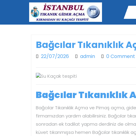
Skip
to
content
Bağcılar Tıkanıklık 
22/07/2026
admin
22/07/2026
admin
0 Comment
Bağcılar Tıkanıklık 
Bağcılar Tıkanıklık Açma ve Pimaş açma, gide
firmamızdan yardım alabilirsiniz. Bağcılar tıka
sonradan ek tadilat yapma derdiniz de olmaz. E
küvet tıkanmışsa hemen Bağcılar tıkanıklık aç