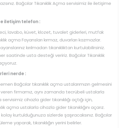
ınız. Bağcılar Tıkanıklık Açma servisimiz ile iletişime
iletişim telefon :
i, lavabo, küvet, klozet, tuvalet giderleri, mutfak
anıklık açma Fayansları kırmaz, duvarları kazmazlar.
nslarınız kırılmadan tıkanıklıktan kurtulabilirsiniz.
er saatinde usta desteği veririz. Bağcılar Tıkanıklık
açıyoruz.
leri nerde :
hemen Bağcılar tıkanıklık açma ustalarımızın gelmesini
ti veren firmamız, aynı zamanda tecrübeli ustalarla
 servisimiz cihazla gider tıkanıklığı açtığı için,
klık açma ustalarla cihazla gider tıkanıklığını açarız.
r kolay kurtulduğunuza sizlerde şaşıracaksınız. Bağcılar
me yaparak, tıkanıklığın yerini belirler.