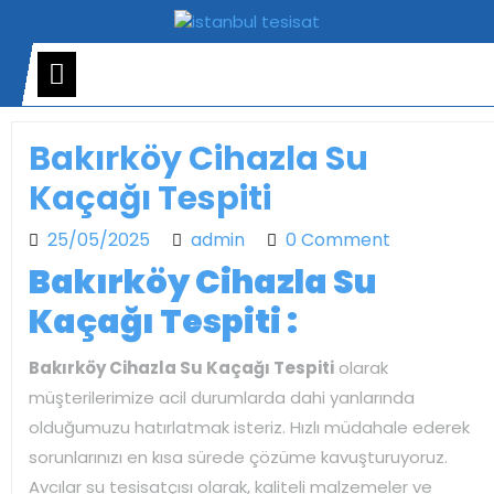
Skip
to
content
Open
Menu
Bakırköy Cihazla Su
Kaçağı Tespiti
25/05/2025
admin
25/05/2025
admin
0 Comment
Bakırköy Cihazla Su
Kaçağı Tespiti :
Bakırköy Cihazla Su Kaçağı Tespiti
olarak
müşterilerimize acil durumlarda dahi yanlarında
olduğumuzu hatırlatmak isteriz. Hızlı müdahale ederek
sorunlarınızı en kısa sürede çözüme kavuşturuyoruz.
Avcılar su tesisatçısı olarak, kaliteli malzemeler ve