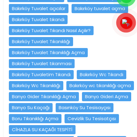
Bakırköy Tuvalet açıcılar
Bakırköy tuvalet açma
Bakırköy Tuvalet tıkandı
Bakırköy Tuvalet Tıkandı Nasıl Açılır?
Bakırköy Tuvalet Tıkanıklığı
Bakırköy Tuvalet Tıkanıklığı Açma
Bakırköy Tuvalet tıkanması
Bakırköy Tuvaletim Tıkandı
Bakırköy Wc Tıkandı
Bakırköy Wc Tıkanıklığı
Bakırköy wc tıkanıklığı açma
Banyo Gider Tıkanıklığı Açma
Banyo Gideri Açma
Banyo Su Kaçağı
Basınköy Su Tesisayçısı
Boru Tıkanıklığı Açma
Cevizlik Su Tesisatçısı
CİHAZLA SU KAÇAĞI TESPİTİ