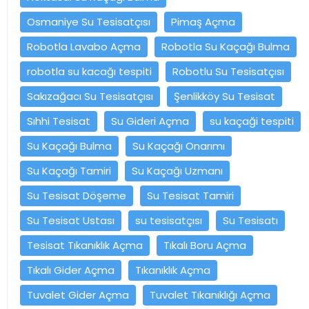
Osmaniye Su Tesisatçısı
Pimaş Açma
Robotla Lavabo Açma
Robotla Su Kaçağı Bulma
robotla su kacağı tespiti
Robotlu Su Tesisatçısı
Sakızağacı Su Tesisatçısı
Şenlikköy Su Tesisat
Sıhhi Tesisat
Su Gideri Açma
su kaçaği tespiti
Su Kaçağı Bulma
Su Kaçağı Onarımı
Su Kaçağı Tamiri
Su Kaçağı Uzmanı
Su Tesisat Döşeme
Su Tesisat Tamiri
Su Tesisat Ustası
su tesisatçısı
Su Tesisatı
Tesisat Tıkanıklık Açma
Tıkalı Boru Açma
Tıkalı Gider Açma
Tıkanıklık Açma
Tuvalet Gider Açma
Tuvalet Tıkanıklığı Açma