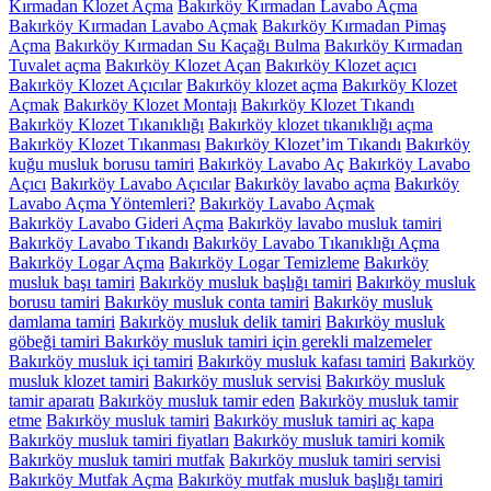
Kırmadan Klozet Açma
Bakırköy Kırmadan Lavabo Açma
Bakırköy Kırmadan Lavabo Açmak
Bakırköy Kırmadan Pimaş
Açma
Bakırköy Kırmadan Su Kaçağı Bulma
Bakırköy Kırmadan
Tuvalet açma
Bakırköy Klozet Açan
Bakırköy Klozet açıcı
Bakırköy Klozet Açıcılar
Bakırköy klozet açma
Bakırköy Klozet
Açmak
Bakırköy Klozet Montajı
Bakırköy Klozet Tıkandı
Bakırköy Klozet Tıkanıklığı
Bakırköy klozet tıkanıklığı açma
Bakırköy Klozet Tıkanması
Bakırköy Klozet’im Tıkandı
Bakırköy
kuğu musluk borusu tamiri
Bakırköy Lavabo Aç
Bakırköy Lavabo
Açıcı
Bakırköy Lavabo Açıcılar
Bakırköy lavabo açma
Bakırköy
Lavabo Açma Yöntemleri?
Bakırköy Lavabo Açmak
Bakırköy Lavabo Gideri Açma
Bakırköy lavabo musluk tamiri
Bakırköy Lavabo Tıkandı
Bakırköy Lavabo Tıkanıklığı Açma
Bakırköy Logar Açma
Bakırköy Logar Temizleme
Bakırköy
musluk başı tamiri
Bakırköy musluk başlığı tamiri
Bakırköy musluk
borusu tamiri
Bakırköy musluk conta tamiri
Bakırköy musluk
damlama tamiri
Bakırköy musluk delik tamiri
Bakırköy musluk
göbeği tamiri Bakırköy musluk tamiri için gerekli malzemeler
Bakırköy musluk içi tamiri
Bakırköy musluk kafası tamiri
Bakırköy
musluk klozet tamiri
Bakırköy musluk servisi
Bakırköy musluk
tamir aparatı
Bakırköy musluk tamir eden
Bakırköy musluk tamir
etme
Bakırköy musluk tamiri
Bakırköy musluk tamiri aç kapa
Bakırköy musluk tamiri fiyatları
Bakırköy musluk tamiri komik
Bakırköy musluk tamiri mutfak
Bakırköy musluk tamiri servisi
Bakırköy Mutfak Açma
Bakırköy mutfak musluk başlığı tamiri