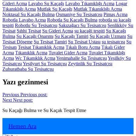
Gideri Açma
Lavabo Su Kaçağı
Lavabo Tıkanıklığı Açma
Logar
Tıkanıklığı Açma
Mutfak Su Kaçağı
Mutfak Tıkanıklığı Açma
Noktasal Su Kaçağı Bulma
Osmaniye Su Tesisatçısı
Pimaş Açma
Robotla Lavabo Açma
Robotla Su Kaçağı Bulma
robotla su kacağı
tespiti
Robotlu Su Tesisatçısı
Sakızağacı Su Tesisatçısı
Şenlikköy Su
Tesisat
Sıhhi Tesisat
Su Gideri Açma
su kaçaği tespiti
Su Kaçağı
Bulma
Su Kaçağı Onarımı
Su Kaçağı Tamiri
Su Kaçağı Uzmanı
Su
Tesisat Döşeme
Su Tesisat Tamiri
Su Tesisat Ustası
su tesisatçısı
Su
Tesisatı
Tesisat Tıkanıklık Açma
Tıkalı Boru Açma
Tıkalı Gider
Açma
Tıkanıklık Açma
Tuvalet Gider Açma
Tuvalet Tıkanıklığı
Açma
Wc Tıkanıklık Açma
Yenimahalle Su Tesisatçısı
Yeşilköy Su
Tesisatçısı
Yeşilyurt Su Tesisatçısı
Zeytinlik Su Tesisatçısı
Zuhuratbaba Su Tesisatçısı
Yazı gezinmesi
Previous
Previous post:
Next
Next post:
Su Kaçağı Bulma ve Su Kaçak Tespit Etme
Hemen Ara