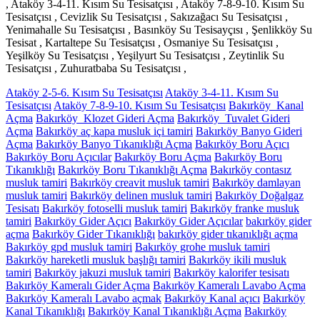
, Ataköy 3-4-11. Kısım Su Tesisatçısı , Ataköy 7-8-9-10. Kısım Su
Tesisatçısı , Cevizlik Su Tesisatçısı , Sakızağacı Su Tesisatçısı ,
Yenimahalle Su Tesisatçısı , Basınköy Su Tesisayçısı , Şenlikköy Su
Tesisat , Kartaltepe Su Tesisatçısı , Osmaniye Su Tesisatçısı ,
Yeşilköy Su Tesisatçısı , Yeşilyurt Su Tesisatçısı , Zeytinlik Su
Tesisatçısı , Zuhuratbaba Su Tesisatçısı ,
Ataköy 2-5-6. Kısım Su Tesisatçısı
Ataköy 3-4-11. Kısım Su
Tesisatçısı
Ataköy 7-8-9-10. Kısım Su Tesisatçısı
Bakırköy Kanal
Açma
Bakırköy Klozet Gideri Açma
Bakırköy Tuvalet Gideri
Açma
Bakırköy aç kapa musluk içi tamiri
Bakırköy Banyo Gideri
Açma
Bakırköy Banyo Tıkanıklığı Açma
Bakırköy Boru Açıcı
Bakırköy Boru Açıcılar
Bakırköy Boru Açma
Bakırköy Boru
Tıkanıklığı
Bakırköy Boru Tıkanıklığı Açma
Bakırköy contasız
musluk tamiri
Bakırköy creavit musluk tamiri
Bakırköy damlayan
musluk tamiri
Bakırköy delinen musluk tamiri
Bakırköy Doğalgaz
Tesisatı
Bakırköy fotoselli musluk tamiri
Bakırköy franke musluk
tamiri
Bakırköy Gider Açıcı
Bakırköy Gider Açıcılar
bakırköy gider
açma
Bakırköy Gider Tıkanıklığı
bakırköy gider tıkanıklığı açma
Bakırköy gpd musluk tamiri
Bakırköy grohe musluk tamiri
Bakırköy hareketli musluk başlığı tamiri
Bakırköy ikili musluk
tamiri
Bakırköy jakuzi musluk tamiri
Bakırköy kalorifer tesisatı
Bakırköy Kameralı Gider Açma
Bakırköy Kameralı Lavabo Açma
Bakırköy Kameralı Lavabo açmak
Bakırköy Kanal açıcı
Bakırköy
Kanal Tıkanıklığı
Bakırköy Kanal Tıkanıklığı Açma
Bakırköy