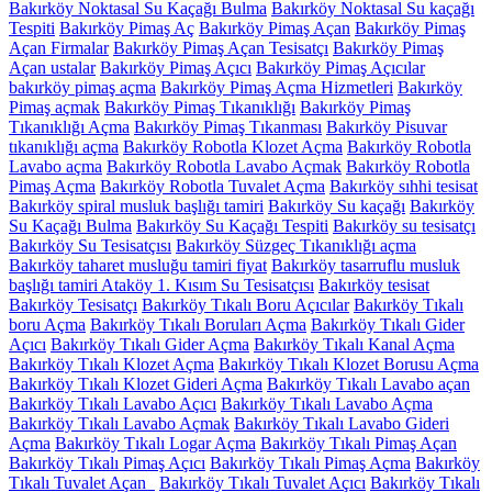
Bakırköy Noktasal Su Kaçağı Bulma
Bakırköy Noktasal Su kaçağı
Tespiti
Bakırköy Pimaş Aç
Bakırköy Pimaş Açan
Bakırköy Pimaş
Açan Firmalar
Bakırköy Pimaş Açan Tesisatçı
Bakırköy Pimaş
Açan ustalar
Bakırköy Pimaş Açıcı
Bakırköy Pimaş Açıcılar
bakırköy pimaş açma
Bakırköy Pimaş Açma Hizmetleri
Bakırköy
Pimaş açmak
Bakırköy Pimaş Tıkanıklığı
Bakırköy Pimaş
Tıkanıklığı Açma
Bakırköy Pimaş Tıkanması
Bakırköy Pisuvar
tıkanıklığı açma
Bakırköy Robotla Klozet Açma
Bakırköy Robotla
Lavabo açma
Bakırköy Robotla Lavabo Açmak
Bakırköy Robotla
Pimaş Açma
Bakırköy Robotla Tuvalet Açma
Bakırköy sıhhi tesisat
Bakırköy spiral musluk başlığı tamiri
Bakırköy Su kaçağı
Bakırköy
Su Kaçağı Bulma
Bakırköy Su Kaçağı Tespiti
Bakırköy su tesisatçı
Bakırköy Su Tesisatçısı
Bakırköy Süzgeç Tıkanıklığı açma
Bakırköy taharet musluğu tamiri fiyat
Bakırköy tasarruflu musluk
başlığı tamiri Ataköy 1. Kısım Su Tesisatçısı
Bakırköy tesisat
Bakırköy Tesisatçı
Bakırköy Tıkalı Boru Açıcılar
Bakırköy Tıkalı
boru Açma
Bakırköy Tıkalı Boruları Açma
Bakırköy Tıkalı Gider
Açıcı
Bakırköy Tıkalı Gider Açma
Bakırköy Tıkalı Kanal Açma
Bakırköy Tıkalı Klozet Açma
Bakırköy Tıkalı Klozet Borusu Açma
Bakırköy Tıkalı Klozet Gideri Açma
Bakırköy Tıkalı Lavabo açan
Bakırköy Tıkalı Lavabo Açıcı
Bakırköy Tıkalı Lavabo Açma
Bakırköy Tıkalı Lavabo Açmak
Bakırköy Tıkalı Lavabo Gideri
Açma
Bakırköy Tıkalı Logar Açma
Bakırköy Tıkalı Pimaş Açan
Bakırköy Tıkalı Pimaş Açıcı
Bakırköy Tıkalı Pimaş Açma
Bakırköy
Tıkalı Tuvalet Açan
Bakırköy Tıkalı Tuvalet Açıcı
Bakırköy Tıkalı