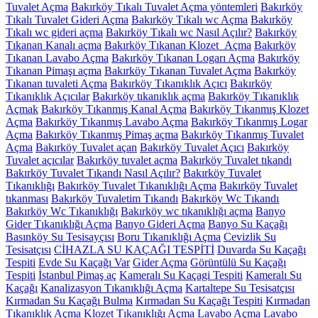
Tuvalet Açma
Bakırköy Tıkalı Tuvalet Açma yöntemleri
Bakırköy
Tıkalı Tuvalet Gideri Açma
Bakırköy Tıkalı wc Açma
Bakırköy
Tıkalı wc gideri açma
Bakırköy Tıkalı wc Nasıl Açılır?
Bakırköy
Tıkanan Kanalı açma
Bakırköy Tıkanan Klozet Açma
Bakırköy
Tıkanan Lavabo Açma
Bakırköy Tıkanan Logarı Açma
Bakırköy
Tıkanan Pimaşı açma
Bakırköy Tıkanan Tuvalet Açma
Bakırköy
Tıkanan tuvaleti Açma
Bakırköy Tıkanıklık Açıcı
Bakırköy
Tıkanıklık Açıcılar
Bakırköy tıkanıklık açma
Bakırköy Tıkanıklık
Açmak
Bakırköy Tıkanmış Kanal Açma
Bakırköy Tıkanmış Klozet
Açma
Bakırköy Tıkanmış Lavabo Açma
Bakırköy Tıkanmış Logar
Açma
Bakırköy Tıkanmış Pimaş açma
Bakırköy Tıkanmış Tuvalet
Açma
Bakırköy Tuvalet açan
Bakırköy Tuvalet Açıcı
Bakırköy
Tuvalet açıcılar
Bakırköy tuvalet açma
Bakırköy Tuvalet tıkandı
Bakırköy Tuvalet Tıkandı Nasıl Açılır?
Bakırköy Tuvalet
Tıkanıklığı
Bakırköy Tuvalet Tıkanıklığı Açma
Bakırköy Tuvalet
tıkanması
Bakırköy Tuvaletim Tıkandı
Bakırköy Wc Tıkandı
Bakırköy Wc Tıkanıklığı
Bakırköy wc tıkanıklığı açma
Banyo
Gider Tıkanıklığı Açma
Banyo Gideri Açma
Banyo Su Kaçağı
Basınköy Su Tesisayçısı
Boru Tıkanıklığı Açma
Cevizlik Su
Tesisatçısı
CİHAZLA SU KAÇAĞI TESPİTİ
Duvarda Su Kaçağı
Tespiti
Evde Su Kaçağı Var
Gider Açma
Görüntülü Su Kaçağı
Tespiti
İstanbul Pimaş aç
Kameralı Su Kaçagi Tespiti
Kameralı Su
Kaçağı
Kanalizasyon Tıkanıklığı Açma
Kartaltepe Su Tesisatçısı
Kırmadan Su Kaçağı Bulma
Kırmadan Su Kaçağı Tespiti
Kırmadan
Tıkanıklık Açma
Klozet Tıkanıklığı Açma
Lavabo Açma
Lavabo