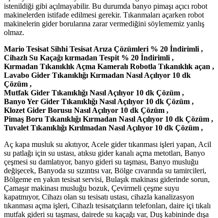
istenildiği gibi açılmayabilir. Bu durumda banyo pimaşı açıcı robot
makinelerden istifade edilmesi gerekir. Tıkanmaları açarken robot
makinelerin gider borularına zarar vermediğini söylememiz yanlış
olmaz.
Mario Tesisat Sihhi Tesisat Arıza Çözümleri % 20 İndirimli ,
Cihazlı Su Kaçağı kırmadan Tespit % 20 İndirimli ,
Kırmadan Tıkanıklık Açma Kameralı Robotla Tıkanıklık açan ,
Lavabo Gider Tıkanıklığı Kırmadan Nasıl Açılıyor 10 dk
Çözüm ,
Mutfak Gider Tıkanıklığı Nasıl Açılıyor 10 dk Çözüm ,
Banyo Yer Gider Tıkanıklığı Nasıl Açılıyor 10 dk Çözüm ,
Klozet Gider Borusu Nasıl Açılıyor 10 dk Çözüm ,
Pimaş Boru Tıkanıklığı Kırmadan Nasıl Açılıyor 10 dk Çözüm ,
Tuvalet Tıkanıklığı Kırılmadan Nasıl Açılıyor 10 dk Çözüm ,
Aç kapa musluk su akıtıyor, Acele gider tıkanması işleri yapan, Acil
su patlağı için su ustası, atıksu gider kanalı açma metotları, Banyo
çeşmesi su damlatıyor, banyo gideri su taşması, Banyo musluğu
değişecek, Banyoda su sızıntısı var, Bölge cıvarında su tamircileri,
Bölgeme en yakın tesisat servisi, Bulaşık makinası giderinde sorun,
Çamaşır makinası musluğu bozuk, Çevirmeli çeşme suyu
kapatmıyor, Cihazı olan su tesisatı ustası, cihazla kanalizasyon
tıkanması açma işleri, Cihazlı tesisatçıların telefonları, daire içi tıkalı
mutfak gideri su taşması, dairede su kaçağı var, Duş kabininde dışa