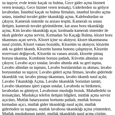
su taşıyor, evde temiz kaçak su bulma, Gece gider açma hizmeti
veren tesisatçı, Gece hizmet veren tesisatçı, Giderlerden su geliyor
lavabodan, İstanbul kaçak su bulma firmaları, istanbul lavabo açma
ustası, istanbul tuvalet gider tıkanıklığı açma, Kalebodurdan su
çıkıyor, Kameralı sistemle su arızası tespiti, Kameralı su ustası
iletişim, kameralı tuvalet görüntüleme, kat arası boru tıkanıklığı
açma, Kim lavabo tıkanıklığı açar, kırılmada kameralı sistemler ile
tıkalı giderler açma servisi, Kırmadan Su Kaçağı Bulma, klozet boru
tıkanması açan servis, Klozet içine su akıtıyor, klozet tıkanmasına
nasıl çözüm, Klozet vanası bozuldu, Klozetim su akıtıyor, klozetin
atık su gideri tıkandı, Klozetin basma butonu çalışmıyor, Klozetin
rezervuarı değişecek, Klozetin su vanası arızalı, klozette pimaş
borusu tıkanma, Kombinin borusu patladı, Küvetin altından su
çıkıyor, Lavabo açıcı ustalar, lavabo altında atık su geri taşma,
Lavabo altından su taşması, Lavabo borularından su akması, lavabo
borusundan su taşıyor, Lavabo gideri açma firması, lavabo giderinde
tıkanıklık var, lavabo pimaşı tıkanması, lavabo tıkandı nasıl açılır,
Lavabo Tıkanıklığı Açma, Lavabo tıkanıklık Sorunları tamiri,
Lavabo tıkanması işleri yapan ustalar, Lavaboda su birikmesi,
lavabodan su gitmiyor, Lavabonun musluğu bozuk, Mahalledeki su
tesisatçıları, Muslukçu telefon iletişim bilgileri, mutfak açma servisi
açıcıları, Mutfak bataryasının hortumu patladı, mutfak borusu
kırmadan açıcı, mutfak gider tıkanıklığı nasıl açılır, mutfak
giderinden su taşması, mutfak lavabosu tıkanıklığı açma yöntemleri,
Mutfak musluğunun tamiri, mutfak tıkanıklığı nasıl açma çözüm,