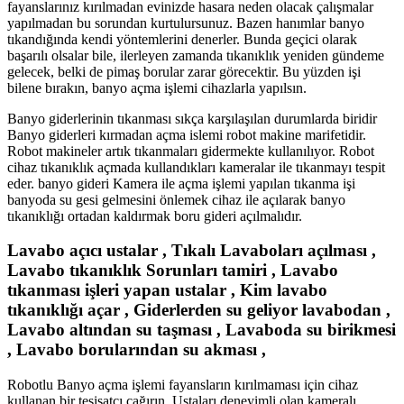
fayanslarınız kırılmadan evinizde hasara neden olacak çalışmalar
yapılmadan bu sorundan kurtulursunuz. Bazen hanımlar banyo
tıkandığında kendi yöntemlerini denerler. Bunda geçici olarak
başarılı olsalar bile, ilerleyen zamanda tıkanıklık yeniden gündeme
gelecek, belki de pimaş borular zarar görecektir. Bu yüzden işi
bilene bırakın, banyo açma işlemi cihazlarla yapılsın.
Banyo giderlerinin tıkanması sıkça karşılaşılan durumlarda biridir
Banyo giderleri kırmadan açma islemi robot makine marifetidir.
Robot makineler artık tıkanmaları gidermekte kullanılıyor. Robot
cihaz tıkanıklık açmada kullandıkları kameralar ile tıkanmayı tespit
eder. banyo gideri Kamera ile açma işlemi yapılan tıkanma işi
banyoda su gesi gelmesini önlemek cihaz ile açılarak banyo
tıkanıklığı ortadan kaldırmak boru gideri açılmalıdır.
Lavabo açıcı ustalar , Tıkalı Lavaboları açılması ,
Lavabo tıkanıklık Sorunları tamiri , Lavabo
tıkanması işleri yapan ustalar , Kim lavabo
tıkanıklığı açar , Giderlerden su geliyor lavabodan ,
Lavabo altından su taşması , Lavaboda su birikmesi
, Lavabo borularından su akması ,
Robotlu Banyo açma işlemi fayansların kırılmaması için cihaz
kullanan bir tesisatçı çağırın. Ustaları deneyimli olan kameralı