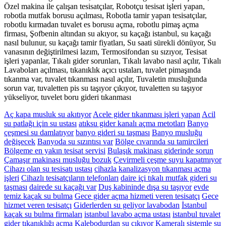
Özel makina ile çalışan tesisatçılar, Robotçu tesisat işleri yapan,
robotla mutfak borusu açılması, Robotla tamir yapan tesisatçılar,
robotlu kırmadan tuvalet es borusu açma, robotlu pimaş açma
firması, Şofbenin altından su akıyor, su kaçağı istanbul, su kaçağı
nasıl bulunur, su kaçağı tamir fiyatları, Su saati sürekli dönüyor, Su
vanasının değiştirilmesi lazım, Termosifondan su sızıyor, Tesisat
işleri yapanlar, Tıkalı gider sorunları, Tıkalı lavabo nasıl açılır, Tıkalı
Lavaboları açılması, tıkanıklık açıcı ustaları, tuvalet pimaşında
tıkanma var, tuvalet tıkanması nasıl açılır, Tuvaletin musluğunda
sorun var, tuvaletten pis su taşıyor çıkıyor, tuvaletten su taşıyor
yükseliyor, tuvelet boru gideri tıkanması
Aç kapa musluk su akıtıyor
Acele gider tıkanması işleri yapan
Acil
su patlağı için su ustası
atıksu gider kanalı açma metotları
Banyo
çeşmesi su damlatıyor
banyo gideri su taşması
Banyo musluğu
değişecek
Banyoda su sızıntısı var
Bölge cıvarında su tamircileri
Bölgeme en yakın tesisat servisi
Bulaşık makinası giderinde sorun
Çamaşır makinası musluğu bozuk
Çevirmeli çeşme suyu kapatmıyor
Cihazı olan su tesisatı ustası
cihazla kanalizasyon tıkanması açma
işleri
Cihazlı tesisatçıların telefonları
daire içi tıkalı mutfak gideri su
taşması
dairede su kaçağı var
Duş kabininde dışa su taşıyor
evde
temiz kaçak su bulma
Gece gider açma hizmeti veren tesisatçı
Gece
hizmet veren tesisatçı
Giderlerden su geliyor lavabodan
İstanbul
kaçak su bulma firmaları
istanbul lavabo açma ustası
istanbul tuvalet
gider tıkanıklığı açma
Kalebodurdan su çıkıyor
Kameralı sistemle su