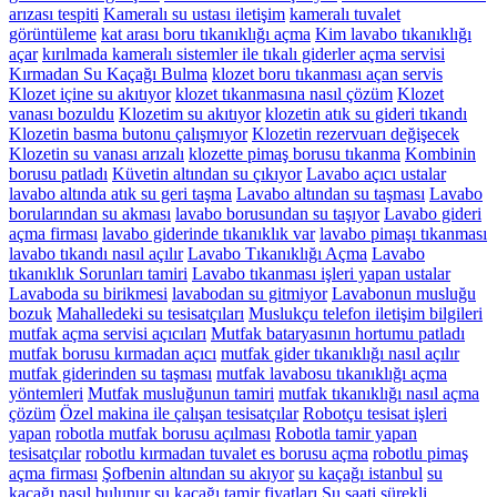
arızası tespiti
Kameralı su ustası iletişim
kameralı tuvalet
görüntüleme
kat arası boru tıkanıklığı açma
Kim lavabo tıkanıklığı
açar
kırılmada kameralı sistemler ile tıkalı giderler açma servisi
Kırmadan Su Kaçağı Bulma
klozet boru tıkanması açan servis
Klozet içine su akıtıyor
klozet tıkanmasına nasıl çözüm
Klozet
vanası bozuldu
Klozetim su akıtıyor
klozetin atık su gideri tıkandı
Klozetin basma butonu çalışmıyor
Klozetin rezervuarı değişecek
Klozetin su vanası arızalı
klozette pimaş borusu tıkanma
Kombinin
borusu patladı
Küvetin altından su çıkıyor
Lavabo açıcı ustalar
lavabo altında atık su geri taşma
Lavabo altından su taşması
Lavabo
borularından su akması
lavabo borusundan su taşıyor
Lavabo gideri
açma firması
lavabo giderinde tıkanıklık var
lavabo pimaşı tıkanması
lavabo tıkandı nasıl açılır
Lavabo Tıkanıklığı Açma
Lavabo
tıkanıklık Sorunları tamiri
Lavabo tıkanması işleri yapan ustalar
Lavaboda su birikmesi
lavabodan su gitmiyor
Lavabonun musluğu
bozuk
Mahalledeki su tesisatçıları
Muslukçu telefon iletişim bilgileri
mutfak açma servisi açıcıları
Mutfak bataryasının hortumu patladı
mutfak borusu kırmadan açıcı
mutfak gider tıkanıklığı nasıl açılır
mutfak giderinden su taşması
mutfak lavabosu tıkanıklığı açma
yöntemleri
Mutfak musluğunun tamiri
mutfak tıkanıklığı nasıl açma
çözüm
Özel makina ile çalışan tesisatçılar
Robotçu tesisat işleri
yapan
robotla mutfak borusu açılması
Robotla tamir yapan
tesisatçılar
robotlu kırmadan tuvalet es borusu açma
robotlu pimaş
açma firması
Şofbenin altından su akıyor
su kaçağı istanbul
su
kaçağı nasıl bulunur
su kaçağı tamir fiyatları
Su saati sürekli