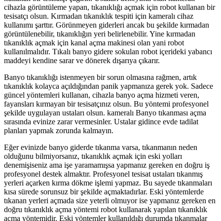
cihazla görüntüleme yapan, tıkanıklığı açmak için robot kullanan bir
tesisatçı olsun. Kırmadan tıkanıklık tespiti için kameralı cihaz
kullanımı şarttır. Görünmeyen giderleri ancak bu şekilde kırmadan
görüntülenebilir, tıkanıklığın yeri belirlenebilir. Yine kırmadan
tıkanıklık açmak için kanal açma makinesi olan yani robot
kullanılmalıdır. Tıkalı banyo gidere sokulan robot içerideki yabancı
maddeyi kendine sarar ve dönerek dışarıya çıkarır.
Banyo tıkanıklığı istenmeyen bir sorun olmasına rağmen, artık
tıkanıklık kolayca açıldığından panik yapmanıza gerek yok. Sadece
güncel yöntemleri kullanan, cihazla banyo açma hizmeti veren,
fayansları kırmayan bir tesisatçınız olsun. Bu yöntemi profesyonel
şekilde uygulayan ustaları olsun. kameralı Banyo tıkanması açma
sırasında evinize zarar vermesinler. Ustalar gidince evde tadilat
planları yapmak zorunda kalmayın.
Eğer evinizde banyo giderde tıkanma varsa, tıkanmanın neden
olduğunu bilmiyorsanız, tıkanıklık açmak için eski yolları
denemişiseniz ama işe yaramamışsa yapmanız gereken en doğru iş
profesyonel destek almaktır. Profesyonel tesisat ustaları tıkanmış
yerleri açarken kırma dökme işlemi yapmaz. Bu sayede tıkanmaları
kısa sürede sorunsuz bir şekilde açmaktadırlar. Eski yöntemlerde
tıkanan yerleri açmada size yeterli olmuyor ise yapmanız gereken en
doğru tıkanıklık açma yöntemi robot kullanarak yapılan tıkanıklık
açma yöntemidir. Eski yöntemler kullanıldığı durumda tıkanmalar