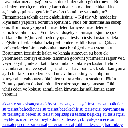
Lavabolarınızdan yağlı veya katı cisimler sakın göndermeyin. Bu
cisimleri boru içerisinden çıkarmak ancak makine ile tıkanıklık
açılarak yapılması gerekir. Lavabo tıkandı ne yapmalıyım?
Firmamızdan teknik destek alabilirsiniz. – Kıl tüy v.b. maddeler
kıyaslama yapılırsa borunun içerisini 5 yılda bir tıkanmasına sebep
olur. Borunuza yapışan bu maddeleri kimyasal maddelerle
temizleyebilirsiniz. – Yeni tesisat döşeliyse pimaşın eğimine çok
dikkat edin. Eğim verilmeden yapılan tesisatı tesisat ustanıza tekrar
değiştirin. İleride daha fazla problemler açabilir başınıza. Çıkacak
problemlerden biri lavabo tıkanması bir diğeri de su sızıntıları.
Borunuzun içerisinde kalan ve kanala gitmeyen su boru ek
yerlerinden contayı eriterek tamamen görevini yitirmesini sağlar ve 5
veya 10 yıl içinde alt katın tavanından su akmaya başlar. Belirtisi
tavanda sararma ve siyahlaşma olur. – Lavabonuz sık sık tıkanıyorsa
ayda bir kez marketlerde satılan lavabo aç kimyasalı alıp bu
kimyasalı lavabonuza döktükten sonra ardından sıcak su dökün.
Bunu yaparken dikkatli olun üzerinize sıçrama yapmasın. Cildi
tahriş eden ve kokusu zararlı olan kimyasallar sağlığınıza zarar
verebilir
aksaray su tesisatçısı
ataköy su tesisatçısı
ataşehir su tesisat
bağcılar
su tesisat
bahçelievler su tesisat
başakşehir su tesisatçısı
bayrampaşa
su tesisatçısı
bebek su tesisat
beşiktaş su tesisat
beşiktaş su tesisatçısı
beylikdüzü su tesisat
beylikdüzü su tesisatçı
büyükçekmece su
tesisatçı
esenler su tesisat
etiler su tesisat
fatih su tesisatçı
hadımköy