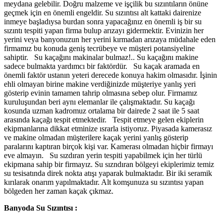
meydana gelebilir. Doğru malzeme ve işçilik bu sızıntıların önüne
geçmek için en önemli engeldir. Su sızıntısı alt kattaki dairenize
inmeye başladıysa burdan sonra yapacağınız en önemli iş bir su
sızıntı tespiti yapan firma bulup arızayı gidermektir. Evinizin her
yerini veya banyonuzun her yerini kırmadan arızaya müdahale eden
firmamız bu konuda geniş tecrübeye ve müşteri potansiyeline
sahiptir. Su kaçağını makinalar bulmaz!.. Su kaçağını makine
sadece bulmakta yardımcı bir faktördür. Su kaçak aramada en
önemli faktör ustanın yeteri derecede konuya hakim olmasıdır. İşinin
ehli olmayan birine makine verdiğinizde müşteriye yanlış yeri
gösterip evinin tamamen tahrip olmasına sebep olur. Firmamız
kuruluşundan beri aynı elemanlar ile çalışmaktadır. Su kaçağı
kosunda uzman kadromuz ortalama bir dairede 2 saat ile 5 saat
arasında kaçağı tespit etmektedir. Tespit etmeye gelen ekiplerin
ekipmanlarına dikkat etminize ısrarla istiyoruz. Piyasada kamerasız
ve makine olmadan müşterilere kaçak yerini yanlış gösterip
paralarını kaptıran birçok kişi var. Kamerası olmadan hiçbir firmayı
eve almayın. Su sızdıran yerin tespiti yapabilmek için her türlü
ekipmana sahip bir firmayız. Su sızndıran bölgeyi ekiplerimiz temiz
su tesisatında direk nokta atışı yaparak bulmaktadır. Bir iki seramik
kırılarak onarım yapılmaktadır. Alt komşunuza su sızıntısı yapan
bölgeden her zaman kaçak çıkmaz.
Banyoda Su Sızıntısı :