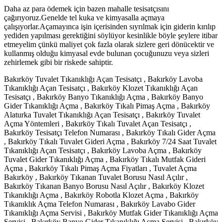
Daha az para ödemek için bazen mahalle tesisatçısını
çağırıyoruz.Genelde tel kuka ve kimyasalla açmaya
çalışıyorlar.Açamayınca işin içerisinden sıyrılmak için giderin kırılıp
yediden yapılması gerektiğini söylüyor kesinlikle böyle şeylere itibar
etmeyelim çünkü maliyet çok fazla olarak sizlere geri dönücektir ve
kullanmış olduğu kimyasal evde bulunan çocuğunuzu veya sizleri
zehirlemek gibi bir riskede sahiptir.
Bakırköy Tuvalet Tıkanıklığı Açan Tesisatçı , Bakırköy Lavoba
Tıkanıklığı Açan Tesisatçı , Bakırköy Klozet Tıkanıklığı Açan
Tesisatçı , Bakırköy Banyo Tıkanıklığı Açma , Bakırköy Banyo
Gider Tıkanıklığı Açma , Bakırköy Tıkalı Pimaş Açma , Bakırköy
Alaturka Tuvalet Tıkanıklığı Açan Tesisatçı , Bakırköy Tuvalet
Açma Yöntemleri , Bakırköy Tıkalı Tuvalet Açan Tesisatçı ,
Bakırköy Tesisatçı Telefon Numarası , Bakırköy Tıkalı Gider Açma
, Bakırköy Tıkalı Tuvalet Gideri Açma , Bakırköy 7/24 Saat Tuvalet
Tıkanıklığı Açan Tesisatçı , Bakırköy Lavoba Açma , Bakırköy
Tuvalet Gider Tıkanıklığı Açma , Bakırköy Tıkalı Mutfak Gideri
Açma , Bakırköy Tıkalı Pimaş Açma Fiyatları , Tuvalet Açma
Bakırköy , Bakırköy Tıkanan Tuvalet Borusu Nasıl Açılır ,
Bakırköy Tıkanan Banyo Borusu Nasıl Açılır , Bakırköy Klozet
Tıkanıklığı Açma , Bakırköy Robotla Klozet Açma , Bakırköy
Tıkanıklık Açma Telefon Numarası , Bakırköy Lavabo Gider
Tıkanıklığı Açma Servisi , Bakırköy Mutfak Gider Tıkanıklığı Açma
Servisi , Bakırköy Banyo Gider Tıkanıklığı Açma Servisi , Bakırköy