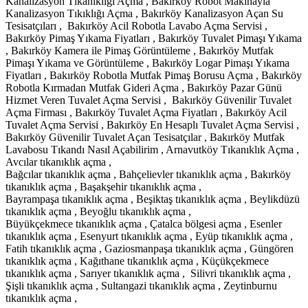
Kanalizasyon Tıkanıklığı Açma , Bakırköy Robot Makinayla
Kanalizasyon Tıkıklığı Açma , Bakırköy Kanalizasyon Açan Su
Tesisatçıları , Bakırköy Acil Robotla Lavabo Açma Servisi ,
Bakırköy Pimaş Yıkama Fiyatları , Bakırköy Tuvalet Pimaşı Yıkama
, Bakırköy Kamera ile Pimaş Görüntüleme , Bakırköy Mutfak
Pimaşı Yıkama ve Görüntüleme , Bakırköy Logar Pimaşı Yıkama
Fiyatları , Bakırköy Robotla Mutfak Pimaş Borusu Açma , Bakırköy
Robotla Kırmadan Mutfak Gideri Açma , Bakırköy Pazar Günü
Hizmet Veren Tuvalet Açma Servisi , Bakırköy Güvenilir Tuvalet
Açma Firması , Bakırköy Tuvalet Açma Fiyatları , Bakırköy Acil
Tuvalet Açma Servisi , Bakırköy En Hesaplı Tuvalet Açma Servisi ,
Bakırköy Güvenilir Tuvalet Açan Tesisatçılar , Bakırköy Mutfak
Lavabosu Tıkandı Nasıl Açabilirim , Arnavutköy Tıkanıklık Açma ,
Avcılar tıkanıklık açma ,
Bağcılar tıkanıklık açma , Bahçelievler tıkanıklık açma , Bakırköy
tıkanıklık açma , Başakşehir tıkanıklık açma ,
Bayrampaşa tıkanıklık açma , Beşiktaş tıkanıklık açma , Beylikdüzü
tıkanıklık açma , Beyoğlu tıkanıklık açma ,
Büyükçekmece tıkanıklık açma , Çatalca bölgesi açma , Esenler
tıkanıklık açma , Esenyurt tıkanıklık açma , Eyüp tıkanıklık açma ,
Fatih tıkanıklık açma , Gaziosmanpaşa tıkanıklık açma , Güngören
tıkanıklık açma , Kağıthane tıkanıklık açma , Küçükçekmece
tıkanıklık açma , Sarıyer tıkanıklık açma , Silivri tıkanıklık açma ,
Şişli tıkanıklık açma , Sultangazi tıkanıklık açma , Zeytinburnu
tıkanıklık açma ,