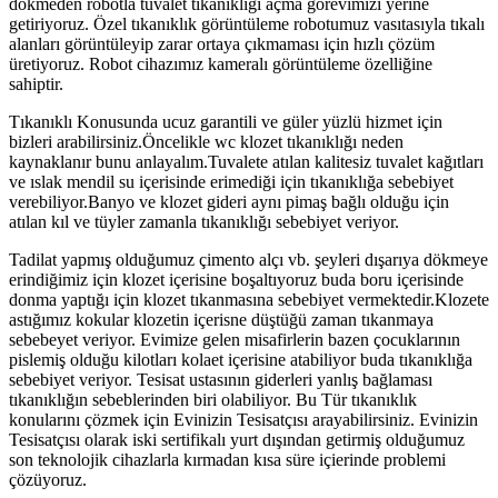
dökmeden robotla tuvalet tıkanıklığı açma görevimizi yerine
getiriyoruz. Özel tıkanıklık görüntüleme robotumuz vasıtasıyla tıkalı
alanları görüntüleyip zarar ortaya çıkmaması için hızlı çözüm
üretiyoruz. Robot cihazımız kameralı görüntüleme özelliğine
sahiptir.
Tıkanıklı Konusunda ucuz garantili ve güler yüzlü hizmet için
bizleri arabilirsiniz.Öncelikle wc klozet tıkanıklığı neden
kaynaklanır bunu anlayalım.Tuvalete atılan kalitesiz tuvalet kağıtları
ve ıslak mendil su içerisinde erimediği için tıkanıklığa sebebiyet
verebiliyor.Banyo ve klozet gideri aynı pimaş bağlı olduğu için
atılan kıl ve tüyler zamanla tıkanıklığı sebebiyet veriyor.
Tadilat yapmış olduğumuz çimento alçı vb. şeyleri dışarıya dökmeye
erindiğimiz için klozet içerisine boşaltıyoruz buda boru içerisinde
donma yaptığı için klozet tıkanmasına sebebiyet vermektedir.Klozete
astığımız kokular klozetin içerisne düştüğü zaman tıkanmaya
sebebeyet veriyor. Evimize gelen misafirlerin bazen çocuklarının
pislemiş olduğu kilotları kolaet içerisine atabiliyor buda tıkanıklığa
sebebiyet veriyor. Tesisat ustasının giderleri yanlış bağlaması
tıkanıklığın sebeblerinden biri olabiliyor. Bu Tür tıkanıklık
konularını çözmek için Evinizin Tesisatçısı arayabilirsiniz. Evinizin
Tesisatçısı olarak iski sertifikalı yurt dışından getirmiş olduğumuz
son teknolojik cihazlarla kırmadan kısa süre içierinde problemi
çözüyoruz.