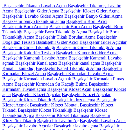
Başakşehir Tıkanan Lavabo Açma Başakşehir Tıkanmış Lavabo
Açma
Başakşehir Gider Açma
Başakşehir Klozet Gideri Açma
Başakşehir Lavabo Gideri Açma
Başakşehir Banyo Gideri Açma
Başakşehir banyo tıkanıklığı açma
Başakşehir Boru Açıcı
Başakşehir Boru Açıcılar
Başakşehir Boru Açma
Başakşehir Boru
Tıkanıklığı
Başakşehir Boru Tıkanıklığı Açma
Başakşehir Boru
Tıkanıklığı Açma Başakşehir Tıkalı Boruları Açma
Başakşehir
Doğalgaz Tesisatı
Başakşehir Gider Açıcı
Başakşehir Gider Açıcılar
Başakşehir Gider Tıkanıklığı
Başakşehir Gider Tıkanıklığı Açma
Başakşehir Kalorifer Tesisatı
Başakşehir Kameralı Gider Açma
Başakşehir Kameralı Lavabo Açma
Başakşehir Kameralı Lavabo
açmak
Başakşehir Kanal açıcı
Başakşehir kanal açma
Başakşehir
Kanal Tıkanıklığı
Başakşehir Kanal Tıkanıklığı Açma
Başakşehir
Kırmadan Klozet Açma
Başakşehir Kırmadan Lavabo Açma
Başakşehir Kırmadan Lavabo Açmak
Başakşehir Kırmadan Pimaş
Açma
Başakşehir Kırmadan Su Kaçağı Bulma
Başakşehir
Kırmadan Tuvalet açma
Başakşehir Klozet Açan
Başakşehir Klozet
açıcı
Başakşehir Klozet Açıcılar
Başakşehir Klozet Açıcılar
Başakşehir Klozet Tıkandı
Başakşehir klozet açma
Başakşehir
Klozet Açmak
Başakşehir Klozet Montajı
Başakşehir Klozet
Tıkandı
Başakşehir Klozet Tıkanıklığı
Başakşehir Klozet
Tıkanıklığı Açma
Başakşehir Klozet Tıkanması
Başakşehir
Klozet’im Tıkandı
Başakşehir Lavabo Aç
Başakşehir Lavabo Açıcı
Başakşehir Lavabo Açıcılar
Başakşehir lavabo açma
Başakşehir