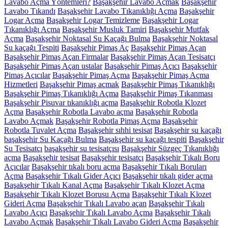
Lavabo Açma Yöntemleri?
Başakşehir Lavabo Açmak
Başakşehir
Lavabo Tıkandı
Başakşehir Lavabo Tıkanıklığı Açma
Başakşehir
Logar Açma
Başakşehir Logar Temizleme
Başakşehir Logar
Tıkanıklığı Açma
Başakşehir Musluk Tamiri
Başakşehir Mutfak
Açma
Başakşehir Noktasal Su Kaçağı Bulma
Başakşehir Noktasal
Su kaçağı Tespiti
Başakşehir Pimaş Aç
Başakşehir Pimaş Açan
Başakşehir Pimaş Açan Firmalar
Başakşehir Pimaş Açan Tesisatçı
Başakşehir Pimaş Açan ustalar
Başakşehir Pimaş Açıcı
Başakşehir
Pimaş Açıcılar
Başakşehir Pimaş Açma
Başakşehir Pimaş Açma
Hizmetleri
Başakşehir Pimaş açmak
Başakşehir Pimaş Tıkanıklığı
Başakşehir Pimaş Tıkanıklığı Açma
Başakşehir Pimaş Tıkanması
Başakşehir Pisuvar tıkanıklığı açma
Başakşehir Robotla Klozet
Açma
Başakşehir Robotla Lavabo açma
Başakşehir Robotla
Lavabo Açmak
Başakşehir Robotla Pimaş Açma
Başakşehir
Robotla Tuvalet Açma
Başakşehir sıhhi tesisat
Başakşehir su kaçağı
başakşehir Su Kaçağı Bulma
Başakşehir su kaçağı tespiti
Başakşehir
Su Tesisatçı
başakşehir su tesisatçısı
Başakşehir Süzgeç Tıkanıklığı
açma
Başakşehir tesisat
Başakşehir tesisatçı
Başakşehir Tıkalı Boru
Açıcılar
Başakşehir tıkalı boru açma
Başakşehir Tıkalı Boruları
Açma
Başakşehir Tıkalı Gider Açıcı
Başakşehir tıkalı gider açma
Başakşehir Tıkalı Kanal Açma
Başakşehir Tıkalı Klozet Açma
Başakşehir Tıkalı Klozet Borusu Açma
Başakşehir Tıkalı Klozet
Gideri Açma
Başakşehir Tıkalı Lavabo açan
Başakşehir Tıkalı
Lavabo Açıcı
Başakşehir Tıkalı Lavabo Açma
Başakşehir Tıkalı
Lavabo Açmak
Başakşehir Tıkalı Lavabo Gideri Açma
Başakşehir