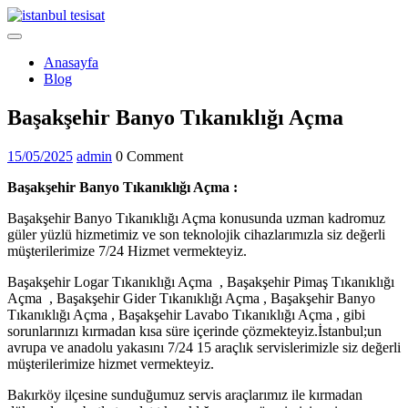
Skip
to
Open
content
Menu
Anasayfa
Blog
Close
Başakşehir Banyo Tıkanıklığı Açma
Menu
15/05/2025
admin
15/05/2025
admin
0 Comment
Başakşehir Banyo Tıkanıklığı Açma :
Başakşehir Banyo Tıkanıklığı Açma konusunda uzman kadromuz
güler yüzlü hizmetimiz ve son teknolojik cihazlarımızla siz değerli
müşterilerimize 7/24 Hizmet vermekteyiz.
Başakşehir Logar Tıkanıklığı Açma , Başakşehir Pimaş Tıkanıklığı
Açma , Başakşehir Gider Tıkanıklığı Açma , Başakşehir Banyo
Tıkanıklığı Açma , Başakşehir Lavabo Tıkanıklığı Açma , gibi
sorunlarınızı kırmadan kısa süre içerinde çözmekteyiz.İstanbul;un
avrupa ve anadolu yakasını 7/24 15 araçlık servislerimizle siz değerli
müşterilerimize hizmet vermekteyiz.
Bakırköy ilçesine sunduğumuz servis araçlarımız ile kırmadan