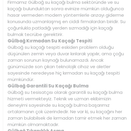
Firmamız Gülbağ su kaçağı bulma sektöründe ve su
kaçağı bulunduktan sonra evinize mümkün olduğunca
hasar vermeden modern yöntemlerle arızayı giderme
konusunda uzmanlaşmış en ciddi firmalardan biridir. Su
çoğunlukla patladığı yerden sızmadığı için kaçağı
bulmak tecrübe gerektirir.
Gülbağ Kırmadan Su Kaçağı Tespiti
Gülbağ su kaçağı tespiti eskiden problem olduğu
düşünülen zemin veya duvar kırılarak yapılır, ama çoğu
zaman sorunun kaynağı bulunamazdı. Ancak
günümüzde son çıkan teknolojik cihaz ve aletler
sayesinde neredeyse hiç kırmadan su kaçağı tespiti
mümkündür.
Gülbağ Garantili Su Kaçağı Bulma
Gülbağ su tesisatçısı olarak garantili su kaçağı bulma
hizmeti vermekteyiz. Teknik ve uzman ekibimizin
deneyimi sayesinde su kaçağı bulma başarımız
ortalamanın çok üzerindedir. Ne var ki, su kaçağını her
zaman bulabilsek de kırmadan tamir etmek her zaman
mümkün olmamaktadır.
Gülbağ Tıkanıklık Açma