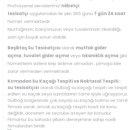
Profosyenel servislerimiz
nöbetçi
tesisatçı
uygulamaları ile yılın 365 günü
7 gün 24 saat
hizmet vermektedir.
Mutfağınızın, banyonuzun veya tuvaletinizin tıkanıklığı,
sizin için büyük sorun olabilir.
Beşiktaş Su Tesisatçısı
olarak
mutfak gider
açma
,
tuvalet gider açma
veya
tıkanıklık açma
gibi
hizmetlerini sizlere kırıp dökme olmadan , pimaşa bile
zarar vermeden vermektedir.
Kırmadan Su Kaçağı Tespiti ve Noktasal Tespiti :
su tesisatçısı
olarak Gülbağ su kaçağı tespiti ve tespit
edilen su kaçak veya sızıntılarının tamir işiyle uğraşıyoruz.
Gülbağ bölgesinde çok sayıda su kaçağı bulma ve tamir
firması vardır. Ancak su kaçağı tespiti basit bir konu
değildir, donanım ve tecrübe isteyen bir konudur.
Firmamız bu sahada yılların deneyimine sahip nadir
firmalardan biridir.