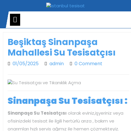
Skip
to
content
Open
Menu
Beşiktaş Sinanpaşa
Mahallesi Su Tesisatçısı
01/05/2025
admin
01/05/2025
admin
0 Comment
Sinanpaşa Su Tesisatçısı :
Sinanpaşa Su Tesisatçısı
olarak eviniz,işyeriniz veya
ofisinizdeki tesisat ile ilgili hertürlü arıza , bakım ve
onarımları hızlı servis ağımız ile hemen çözmekteyiz.