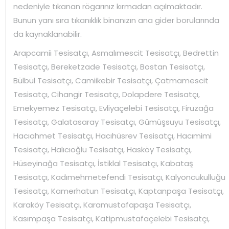
nedeniyle tıkanan rögarınız kırmadan açılmaktadır.
Bunun yanı sıra tıkanıklık binanızın ana gider borularında
da kaynaklanabilir.
Arapcamii Tesisatçı, Asmalımescit Tesisatçı, Bedrettin
Tesisatçı, Bereketzade Tesisatçı, Bostan Tesisatçı,
Bülbül Tesisatçı, Camiikebir Tesisatçı, Çatmamescit
Tesisatçı, Cihangir Tesisatçı, Dolapdere Tesisatçı,
Emekyemez Tesisatçı, Evliyaçelebi Tesisatçı, Firuzağa
Tesisatçı, Galatasaray Tesisatçı, Gümüşsuyu Tesisatçı,
Hacıahmet Tesisatçı, Hacıhüsrev Tesisatçı, Hacımimi
Tesisatçı, Halıcıoğlu Tesisatçı, Hasköy Tesisatçı,
Hüseyinağa Tesisatçı, İstiklal Tesisatçı, Kabataş
Tesisatçı, Kadımehmetefendi Tesisatçı, Kalyoncukulluğu
Tesisatçı, Kamerhatun Tesisatçı, Kaptanpaşa Tesisatçı,
Karaköy Tesisatçı, Karamustafapaşa Tesisatçı,
Kasımpaşa Tesisatçı, Katipmustafaçelebi Tesisatçı,