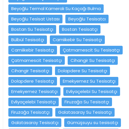
Beyoğlu Termal Kameralı Su Kaçağı Bulma
Beyoğlu Tesisat Ustası
Beyoğlu Tesisatcı
Bostan Su Tesisatçı
Bostan Tesisatçı
Bülbül Tesisatçı
Camiikebir Su Tesisatçı
Camiikebir Tesisatçı
Çatmamescit Su Tesisatçı
Çatmamescit Tesisatçı
Cihangir Su Tesisatçı
Cihangir Tesisatçı
Dolapdere Su Tesisatçı
Dolapdere Tesisatçı
Emekyemez Su Tesisatçı
Emekyemez Tesisatçı
Evliyaçelebi Su Tesisatçı
Evliyaçelebi Tesisatçı
Firuzağa Su Tesisatçı
Firuzağa Tesisatçı
Galatasaray Su Tesisatçı
Galatasaray Tesisatçı
Gümüşsuyu su tesisatçı