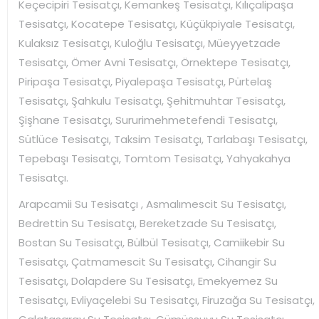
Keçecipiri Tesisatçı, Kemankeş Tesisatçı, Kılıçalipaşa
Tesisatçı, Kocatepe Tesisatçı, Küçükpiyale Tesisatçı,
Kulaksız Tesisatçı, Kuloğlu Tesisatçı, Müeyyetzade
Tesisatçı, Ömer Avni Tesisatçı, Örnektepe Tesisatçı,
Piripaşa Tesisatçı, Piyalepaşa Tesisatçı, Pürtelaş
Tesisatçı, Şahkulu Tesisatçı, Şehitmuhtar Tesisatçı,
Şişhane Tesisatçı, Sururimehmetefendi Tesisatçı,
Sütlüce Tesisatçı, Taksim Tesisatçı, Tarlabaşı Tesisatçı,
Tepebaşı Tesisatçı, Tomtom Tesisatçı, Yahyakahya
Tesisatçı.
Arapcamii Su Tesisatçı , Asmalımescit Su Tesisatçı,
Bedrettin Su Tesisatçı, Bereketzade Su Tesisatçı,
Bostan Su Tesisatçı, Bülbül Tesisatçı, Camiikebir Su
Tesisatçı, Çatmamescit Su Tesisatçı, Cihangir Su
Tesisatçı, Dolapdere Su Tesisatçı, Emekyemez Su
Tesisatçı, Evliyaçelebi Su Tesisatçı, Firuzağa Su Tesisatçı,