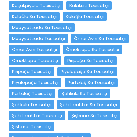
Küçükpiyale Tesisatçı
Kulaksız Tesisatçı
Kuloğlu Su Tesisatçı
Kuloğlu Tesisatçı
Müeyyetzade Su Tesisatçı
Müeyyetzade Tesisatçı
Ömer Avni Su Tesisatçı
Ömer Avni Tesisatçı
Örnektepe Su Tesisatçı
Örnektepe Tesisatçı
Piripaşa Su Tesisatçı
Piripaşa Tesisatçı
Piyalepaşa Su Tesisatçı
Piyalepaşa Tesisatçı
Pürtelaş Su Tesisatçı
Pürtelaş Tesisatçı
Şahkulu Su Tesisatçı
Şahkulu Tesisatçı
Şehitmuhtar Su Tesisatçı
Şehitmuhtar Tesisatçı
Şişhane Su Tesisatçı
Şişhane Tesisatçı