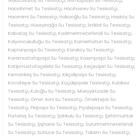
Galatasaray Su Tesisatçı, Gümüşsuyu Su Tesisatçı,
Hacıahmet Su Tesisatçı, Hacıhüsrev Su Tesisatçı,
Hacımimi Su Tesisatçı, Halıcıoğlu Su Tesisatçı, Hasköy Su
Tesisatçı, Hüseyinağa Su Tesisatçı, İstiklal Su Tesisatçı,
Kabataş Su Tesisatçı, Kadımehmetefendi Su Tesisatçı,
Kalyoncukulluğu Su Tesisatçı, Kamerhatun Su Tesisatçı,
Kaptanpaşa Su Tesisatçı, Karaköy Su Tesisatçı,
Karamustafapaşa Su Tesisatçı, Kasımpaşa Su Tesisatçı,
Katipmustafaçelebi Su Tesisatçı, Keçecipiri Su Tesisatçı,
Kemankeş Su Tesisatçı, Kılıçalipaşa Su Tesisatçı,
Kocatepe Su Tesisatçı, Küçükpiyale Tesisatçı, Kulaksız
Tesisatçı, Kuloğlu Su Tesisatçı, Müeyyetzade Su
Tesisatçı, Ömer Avni Su Tesisatçı, Örnektepe Su
Tesisatçı, Piripaşa Su Tesisatçı, Piyalepaşa Su Tesisatçı,
Pürtelaş Su Tesisatçı, Şahkulu Su Tesisatçı, Şehitmuhtar
Su Tesisatçı, Şişhane Su Tesisatçı, Sururimehmetefendi
Su Tesisatçı, Sütlüce Su Tesisatçı, Taksim Su Tesisatçı,