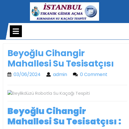
Skip
to
content
Open
Menu
Beyoğlu Cihangir
Mahallesi Su Tesisatçısı
03/06/2024
admin
03/06/2024
admin
0 Comment
Beyoğlu Cihangir
Mahallesi Su Tesisatçısı :