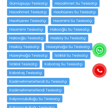
Gümüşsuyu Tesisatçı
Hacıahmet Su Tesisatçı
Hacıahmet Tesisatçı
Hacıhüsrev Su Tesisatçı
Hacıhüsrev Tesisatçı
Hacımimi Su Tesisatçı
Hacımimi Tesisatçı
Halıcıoğlu Su Tesisatçı
Halıcıoğlu Tesisatçı
Hasköy Su Tesisatçı
Hasköy Tesisatçı
Hüseyinağa Su Tesisatçı
Hüseyinağa Tesisatçı
İstiklal Su Tesisatçı
İstiklal Tesisatçı
Kabataş Su Tesisatçı
Kabataş Tesisatçı
Kadımehmetefendi Su Tesisatçı
Kadımehmetefendi Tesisatçı
Kalyoncukulluğu Su Tesisatçı
Kalyoncukulluğu Tesisatçı