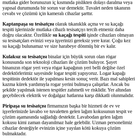
mutlaka gider borunuzun iç kısmında pislikten dolayı daralma veya
yapısal durumunda bir sorun var demektir. Tuvalet neden tıkanırın
cevabı ve çözümü için kameralı cihazlar şarttır.
Kaptanpaşa su tesisatçısı
olarak tıkanıklık açma ve su kaçağı
tespiti işlerinizde mutlaka cihazlı tesisatçıyı tercih etmeniz daha
doğru olacaktır. Özellikle
su kaçağı tespiti
işinde cihazları olmayan
su tesisatçıları evinizi veya işyerinizi gereksiz yere kırar. Çoğu kez
su kaçağı bulunamaz ve size harabeye dönmüş bir ev kalır.
Kulaksız su tesisatçısı
binalar için büyük sorun olan rögar
konusunda son teknoloji cihazları ile çözüm buluyor. Şayet
binanızın rögar yeri veya rögar kapağının yeri belli değilse özel
dedektörlerimiz sayesinde logar tespiti yapıyoruz. Logar kapağı
tespitinin dedektör ile yapılması kesin sonuç verir. Bazı mal sahipleri
kazma kürek yardımıyla rogar yerini bulmaya çalışırlar. Ancak bu
şekilde yapılmak istenen tespitler zahmetli ve risklidir. Yer altından
geçebilecek elektrik ve doğalgaz hatlarına karşı dikkatli olunmalıdır.
Piripaşa su tesisatçısı
firmamızın başka bir hizmeti de ev ve
işyerlerinizde lavabo ve tuvaletten gelen lağım kokusunun tespit ve
çözüm aşamasında sağladığı destektir. Lavabodan gelen lağım
kokusu kimi zaman dayanılmaz hale gelebilir. Uzman personelimiz
cihazlar desteğiyle evinizin içine yayılan kötü kokuya çözüm
bulmaktadır.