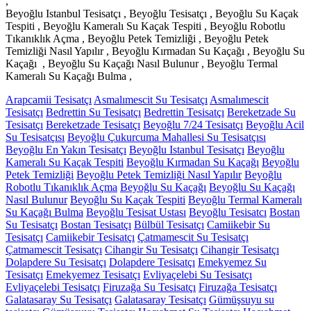
,
Beyoğlu Istanbul Tesisatçı , Beyoğlu Tesisatçı , Beyoğlu Su Kaçak
Tespiti , Beyoğlu Kameralı Su Kaçak Tespiti , Beyoğlu Robotlu
Tıkanıklık Açma , Beyoğlu Petek Temizliği , Beyoğlu Petek
Temizliği Nasıl Yapılır , Beyoğlu Kırmadan Su Kaçağı , Beyoğlu Su
Kaçağı , Beyoğlu Su Kaçağı Nasıl Bulunur , Beyoğlu Termal
Kameralı Su Kaçağı Bulma ,
Arapcamii Tesisatçı
Asmalımescit Su Tesisatçı
Asmalımescit
Tesisatçı
Bedrettin Su Tesisatçı
Bedrettin Tesisatçı
Bereketzade Su
Tesisatçı
Bereketzade Tesisatçı
Beyoğlu 7/24 Tesisatçı
Beyoğlu Acil
Su Tesisatçısı
Beyoğlu Çukurcuma Mahallesi Su Tesisatçısı
Beyoğlu En Yakın Tesisatçı
Beyoğlu Istanbul Tesisatçı
Beyoğlu
Kameralı Su Kaçak Tespiti
Beyoğlu Kırmadan Su Kaçağı
Beyoğlu
Petek Temizliği
Beyoğlu Petek Temizliği Nasıl Yapılır
Beyoğlu
Robotlu Tıkanıklık Açma
Beyoğlu Su Kaçağı
Beyoğlu Su Kaçağı
Nasıl Bulunur
Beyoğlu Su Kaçak Tespiti
Beyoğlu Termal Kameralı
Su Kaçağı Bulma
Beyoğlu Tesisat Ustası
Beyoğlu Tesisatcı
Bostan
Su Tesisatçı
Bostan Tesisatçı
Bülbül Tesisatçı
Camiikebir Su
Tesisatçı
Camiikebir Tesisatçı
Çatmamescit Su Tesisatçı
Çatmamescit Tesisatçı
Cihangir Su Tesisatçı
Cihangir Tesisatçı
Dolapdere Su Tesisatçı
Dolapdere Tesisatçı
Emekyemez Su
Tesisatçı
Emekyemez Tesisatçı
Evliyaçelebi Su Tesisatçı
Evliyaçelebi Tesisatçı
Firuzağa Su Tesisatçı
Firuzağa Tesisatçı
Galatasaray Su Tesisatçı
Galatasaray Tesisatçı
Gümüşsuyu su