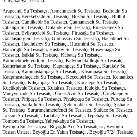
Yahyakahya Tesisatçı.
Arapcamii Su Tesisatçı , Asmalımescit Su Tesisatçı, Bedrettin Su
Tesisatçı, Bereketzade Su Tesisatçı, Bostan Su Tesisatçı, Bülbül
Tesisatçı, Camiikebir Su Tesisatçı, Çatmamescit Su Tesisatçı,
Cihangir Su Tesisatçı, Dolapdere Su Tesisatçı, Emekyemez Su
Tesisatçı, Evliyaçelebi Su Tesisatçı, Firuzağa Su Tesisatçı,
Galatasaray Su Tesisatçı, Gümüşsuyu Su Tesisatçı, Hacıahmet Su
Tesisatçı, Hacıhüsrev Su Tesisatçı, Hacımimi Su Tesisatçı,
Halıcıoğlu Su Tesisatçı, Hasköy Su Tesisatçı, Hüseyinağa Su
Tesisatçı, İstiklal Su Tesisatçı, Kabataş Su Tesisatçı,
Kadımehmetefendi Su Tesisatçı, Kalyoncukulluğu Su Tesisatçı,
Kamerhatun Su Tesisatçı, Kaptanpaşa Su Tesisatçı, Karaköy Su
Tesisatçı, Karamustafapaşa Su Tesisatçı, Kasımpaşa Su Tesisatçı,
Katipmustafaçelebi Su Tesisatçı, Keçecipiri Su Tesisatçı, Kemankeş
Su Tesisatçı, Kılıçalipaşa Su Tesisatçı, Kocatepe Su Tesisatçı,
Küçükpiyale Tesisatçı, Kulaksız Tesisatçı, Kuloğlu Su Tesisatçı,
Müeyyetzade Su Tesisatçı, Ömer Avni Su Tesisatçı, Örnektepe Su
Tesisatçı, Piripaşa Su Tesisatçı, Piyalepaşa Su Tesisatçı, Pürtelaş Su
Tesisatçı, Şahkulu Su Tesisatçı, Şehitmuhtar Su Tesisatçı, Şişhane
Su Tesisatçı, Sururimehmetefendi Su Tesisatçı, Sütlüce Su Tesisatçı,
Taksim Su Tesisatçı, Tarlabaşı Su Tesisatçı, Tepebaşı Su Tesisatçı,
Tomtom Su Tesisatçı, Yahyakahya Su Tesisatçı.
Beyoğlu Su Tesisatçısı , Beyoğlu Acil Su Tesisatçısı , Beyoğlu
Tesisat Ustası , Beyoğlu En Yakın Tesisatçı , Beyoğlu 7/24 Tesisatçı