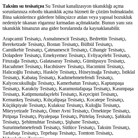
Taksim su tesisatçısı
Su Tesisat kanalizasyon tıkanıklığı açma
sorunlarınıza robotlu tıkanıklık açma hizmeti ile çözüm bulmaktadır.
Bina sakinlerince giderlere bilinçsizce atılan veya yapısal bozukluk
nedeniyle tıkanan rögarınız kırmadan açılmaktadır. Bunun yanı sıra
tıkanıklık binanızın ana gider borularında da kaynaklanabilir.
Arapcamii Tesisatçı, Asmalımescit Tesisatçı, Bedrettin Tesisatçı,
Bereketzade Tesisatçı, Bostan Tesisatçı, Bülbül Tesisatçı,
Camiikebir Tesisatçı, Çatmamescit Tesisatçı, Cihangir Tesisatçı,
Dolapdere Tesisatçı, Emekyemez Tesisatçı, Evliyaçelebi Tesisatçı,
Firuzağa Tesisatçı, Galatasaray Tesisatçı, Gümüşsuyu Tesisatçı,
Hacıahmet Tesisatçı, Hacıhüsrev Tesisatçı, Hacımimi Tesisatçı,
Halıcıoğlu Tesisatçı, Hasköy Tesisatçı, Hüseyinağa Tesisatçı, İstiklal
Tesisatçı, Kabataş Tesisatçı, Kadımehmetefendi Tesisatçı,
Kalyoncukulluğu Tesisatçı, Kamerhatun Tesisatçı, Kaptanpaşa
Tesisatçı, Karaköy Tesisatçı, Karamustafapaşa Tesisatçı, Kasımpaşa
Tesisatçı, Katipmustafaçelebi Tesisatçı, Keçecipiri Tesisatçı,
Kemankeş Tesisatçı, Kılıçalipaşa Tesisatçı, Kocatepe Tesisatçı,
Küçükpiyale Tesisatçı, Kulaksız Tesisatçı, Kuloğlu Tesisatçı,
Müeyyetzade Tesisatçı, Ömer Avni Tesisatçı, Örnektepe Tesisatçı,
Piripaşa Tesisatçı, Piyalepaşa Tesisatçı, Pürtelaş Tesisatçı, Şahkulu
Tesisatçı, Şehitmuhtar Tesisatçı, Şişhane Tesisatçı,
Sururimehmetefendi Tesisatçı, Sütlüce Tesisatçı, Taksim Tesisatçı,
Tarlabaşı Tesisatçı, Tepebaşı Tesisatçı, Tomtom Tesisatçı,