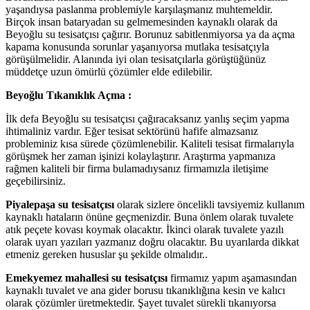
yaşandıysa paslanma problemiyle karşılaşmanız muhtemeldir.
Birçok insan bataryadan su gelmemesinden kaynaklı olarak da
Beyoğlu su tesisatçısı çağırır. Borunuz sabitlenmiyorsa ya da açma
kapama konusunda sorunlar yaşanıyorsa mutlaka tesisatçıyla
görüşülmelidir. Alanında iyi olan tesisatçılarla görüştüğünüz
müddetçe uzun ömürlü çözümler elde edilebilir.
Beyoğlu Tıkanıklık Açma :
İlk defa Beyoğlu su tesisatçısı çağıracaksanız yanlış seçim yapma
ihtimaliniz vardır. Eğer tesisat sektörünü hafife almazsanız
probleminiz kısa sürede çözümlenebilir. Kaliteli tesisat firmalarıyla
görüşmek her zaman işinizi kolaylaştırır. Araştırma yapmanıza
rağmen kaliteli bir firma bulamadıysanız firmamızla iletişime
geçebilirsiniz.
Piyalepaşa su tesisatçısı
olarak sizlere öncelikli tavsiyemiz kullanım
kaynaklı hataların önüne geçmenizdir. Buna önlem olarak tuvalete
atık peçete kovası koymak olacaktır. İkinci olarak tuvalete yazılı
olarak uyarı yazıları yazmanız doğru olacaktır. Bu uyarılarda dikkat
etmeniz gereken hususlar şu şekilde olmalıdır..
Emekyemez mahallesi su tesisatçısı
firmamız yapım aşamasından
kaynaklı tuvalet ve ana gider borusu tıkanıklığına kesin ve kalıcı
olarak çözümler üretmektedir. Şayet tuvalet sürekli tıkanıyorsa