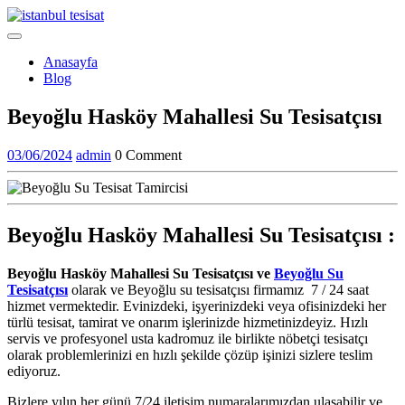
Skip
to
Open
content
Menu
Anasayfa
Blog
Close
Beyoğlu Hasköy Mahallesi Su Tesisatçısı
Menu
03/06/2024
admin
03/06/2024
admin
0 Comment
Beyoğlu Hasköy Mahallesi Su Tesisatçısı :
Beyoğlu Hasköy Mahallesi Su Tesisatçısı ve
Beyoğlu Su
Tesisatçısı
olarak ve Beyoğlu su tesisatçısı firmamız 7 / 24 saat
hizmet vermektedir. Evinizdeki, işyerinizdeki veya ofisinizdeki her
türlü tesisat, tamirat ve onarım işlerinizde hizmetinizdeyiz. Hızlı
servis ve profesyonel usta kadromuz ile birlikte nöbetçi tesisatçı
olarak problemlerinizi en hızlı şekilde çözüp işinizi sizlere teslim
ediyoruz.
Bizlere yılın her günü 7/24 iletişim numaralarımızdan ulaşabilir ve