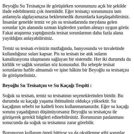
Beyoğlu Su Tesisatçısı ile görüşürken sorununuzu açık bir şekilde
ifade edebilmeniz çok önemlidir. Eğer tesisatçı sorununuzu tam
anlamıyla algılayamazsa beklenmedik durumlarla karşılaşabilirsiniz.
İnsanlar genelde temiz ve pis su tesisatlarında meydana gelen
sorunlar için alanında uzman kişilerden yardım almayı uygun görür.
Fakat araştırma yaptığınızda tesisat sorunlarının daha fazla alana
yayıldığını anlayabilirsiniz.
Temiz su tesisatı evinizin mutfağında, banyosunda ve tuvaletinde
kullandığınız suları kapsar. Pis su tesisatı ise atık suların
kanalizasyona ulaşmasını sağlayan bir sistemdir. Her iki durumda da
kirlilik ve sağlık sorunları söz konusudur. Bu sebeple tesisat
sorunlarını hafife almamalı ve işine hâkim bir Beyoğlu su tesisatçısı
ile görüşmelisiniz.
Beyoğlu Su Tesisatçısı ve Su Kaçağı Tespiti :
Soğuk su tesisatı, temiz su tesisatının seçeneklerinden biridir. Bu
durumda su kaçağı yaşama ihtimaliniz oldukça yüksektir. Su
kaçağının sebebi ise kaliteli boru kullanmamanızdır. Eğer su kaçağı
sorunu yaşadığınızı düşünüyorsanız Beyoğlu su tesisatçısı ile
görüşerek gerekli bilgileri edinebilirsiniz. Borunuzun paslanması
sonucunda da soğuk su tesisatınız zarar görebilir.
Borunuzun kullanım ömrü bittiyse ya da oksitlenme gibi sorunlar