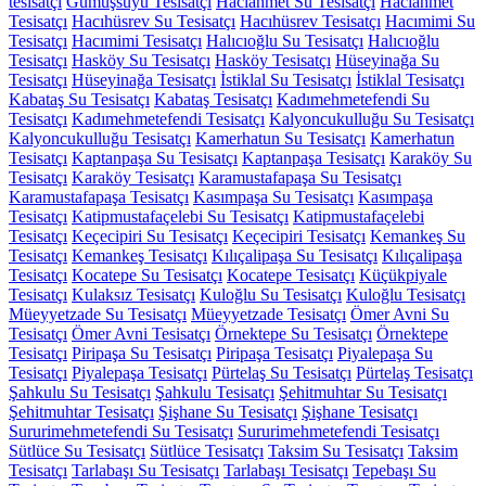
tesisatçı
Gümüşsuyu Tesisatçı
Hacıahmet Su Tesisatçı
Hacıahmet
Tesisatçı
Hacıhüsrev Su Tesisatçı
Hacıhüsrev Tesisatçı
Hacımimi Su
Tesisatçı
Hacımimi Tesisatçı
Halıcıoğlu Su Tesisatçı
Halıcıoğlu
Tesisatçı
Hasköy Su Tesisatçı
Hasköy Tesisatçı
Hüseyinağa Su
Tesisatçı
Hüseyinağa Tesisatçı
İstiklal Su Tesisatçı
İstiklal Tesisatçı
Kabataş Su Tesisatçı
Kabataş Tesisatçı
Kadımehmetefendi Su
Tesisatçı
Kadımehmetefendi Tesisatçı
Kalyoncukulluğu Su Tesisatçı
Kalyoncukulluğu Tesisatçı
Kamerhatun Su Tesisatçı
Kamerhatun
Tesisatçı
Kaptanpaşa Su Tesisatçı
Kaptanpaşa Tesisatçı
Karaköy Su
Tesisatçı
Karaköy Tesisatçı
Karamustafapaşa Su Tesisatçı
Karamustafapaşa Tesisatçı
Kasımpaşa Su Tesisatçı
Kasımpaşa
Tesisatçı
Katipmustafaçelebi Su Tesisatçı
Katipmustafaçelebi
Tesisatçı
Keçecipiri Su Tesisatçı
Keçecipiri Tesisatçı
Kemankeş Su
Tesisatçı
Kemankeş Tesisatçı
Kılıçalipaşa Su Tesisatçı
Kılıçalipaşa
Tesisatçı
Kocatepe Su Tesisatçı
Kocatepe Tesisatçı
Küçükpiyale
Tesisatçı
Kulaksız Tesisatçı
Kuloğlu Su Tesisatçı
Kuloğlu Tesisatçı
Müeyyetzade Su Tesisatçı
Müeyyetzade Tesisatçı
Ömer Avni Su
Tesisatçı
Ömer Avni Tesisatçı
Örnektepe Su Tesisatçı
Örnektepe
Tesisatçı
Piripaşa Su Tesisatçı
Piripaşa Tesisatçı
Piyalepaşa Su
Tesisatçı
Piyalepaşa Tesisatçı
Pürtelaş Su Tesisatçı
Pürtelaş Tesisatçı
Şahkulu Su Tesisatçı
Şahkulu Tesisatçı
Şehitmuhtar Su Tesisatçı
Şehitmuhtar Tesisatçı
Şişhane Su Tesisatçı
Şişhane Tesisatçı
Sururimehmetefendi Su Tesisatçı
Sururimehmetefendi Tesisatçı
Sütlüce Su Tesisatçı
Sütlüce Tesisatçı
Taksim Su Tesisatçı
Taksim
Tesisatçı
Tarlabaşı Su Tesisatçı
Tarlabaşı Tesisatçı
Tepebaşı Su