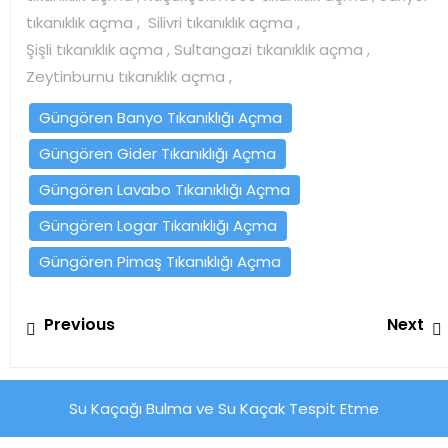
tıkanıklık açma , Silivri tıkanıklık açma ,
Şişli tıkanıklık açma , Sultangazi tıkanıklık açma ,
Zeytinburnu tıkanıklık açma ,
Güngören Banyo Tıkanıklığı Açma
Güngören Gider Tıkanıklığı Açma
Güngören Lavabo Tıkanıklığı Açma
Güngören Logar Tıkanıklığı Açma
Güngören Pimaş Tıkanıklığı Açma
Yazı
Previous
Previous
Next
gezinmesi
post:
Su Kaçağı Bulma ve Su Kaçak Tespit Etme