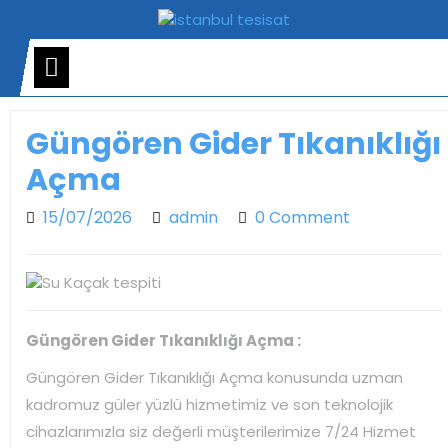
Skip
to
content
Open
Menu
Güngören Gider Tıkanıklığı
Açma
15/07/2026
admin
15/07/2026
admin
0 Comment
Güngören Gider Tıkanıklığı Açma :
Güngören Gider Tıkanıklığı Açma konusunda uzman
kadromuz güler yüzlü hizmetimiz ve son teknolojik
cihazlarımızla siz değerli müşterilerimize 7/24 Hizmet