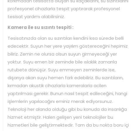
korkmadan tesisatta oluşan su kaçaklarını, su sızıntılarını
profesyonel cihazlarla tespit yaptırarak profesyonel
tesisat yardımı alabilirsiniz.
Kamera ile su sızıntı tespiti :
Tesisatınızda olan su sızıntıları kendini kısa sürede belli
edecektir. Suyun her yere yayılım göstereceğini hepimiz
biliriz. Zemin ne olursa olsun suyun girmeyeceği yer
yoktur. Suyu emen bir zeminde bile ıslaklık zamanla
rutubete dönüşür. Suyu emmeyen zeminlerde ise,
dışarıya akan suyu hemen fark edebiliriz. Bu sızıntıların,
kırmadan akustik cihazlarla kameralarla acilen
yaptırılması gerekir. Bunun nasıl tespit edileceğini, hangi
işlemlerin yapılacağını eminiz merak ediyorsunuz.
Teknoloji her alanda olduğu gibi bu konuda da insanlığa
hizmet etmiştir. Halen gelişen yeni teknolojiler bu
hizmetleri bile geliştirmektedir. Tam da bu nokta boru içi