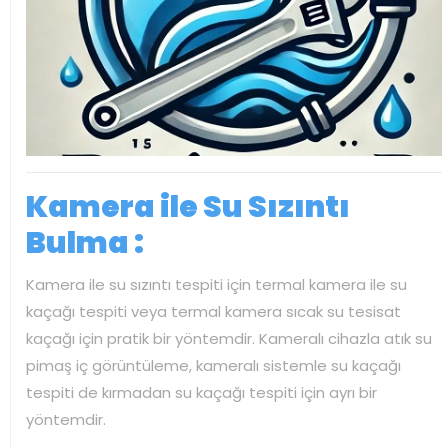
Kamera ile Su Sızıntı
Bulma :
Kamera ile su sızıntı tespiti için termal kamera ile su
kaçağı tespiti veya termal kamera sıcak su tesisat
kaçağı için pratik bir yöntemdir. Kameralı cihazla atık su
pimaş iç görüntüleme, kameralı sistemle su kaçağı
tespiti de kırmadan su kaçağı tespiti için ayrı bir
yöntemdir.