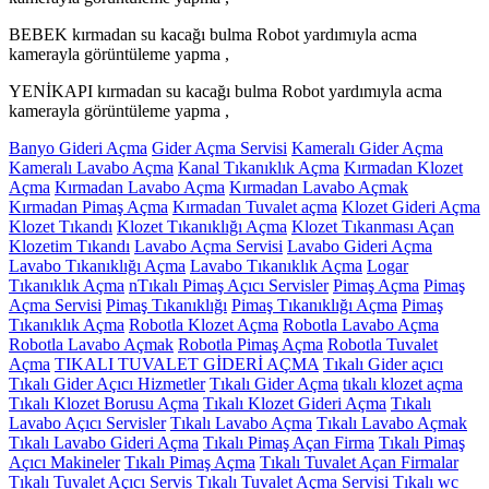
BEBEK kırmadan su kacağı bulma Robot yardımıyla acma
kamerayla görüntüleme yapma ,
YENİKAPI kırmadan su kacağı bulma Robot yardımıyla acma
kamerayla görüntüleme yapma ,
Banyo Gideri Açma
Gider Açma Servisi
Kameralı Gider Açma
Kameralı Lavabo Açma
Kanal Tıkanıklık Açma
Kırmadan Klozet
Açma
Kırmadan Lavabo Açma
Kırmadan Lavabo Açmak
Kırmadan Pimaş Açma
Kırmadan Tuvalet açma
Klozet Gideri Açma
Klozet Tıkandı
Klozet Tıkanıklığı Açma
Klozet Tıkanması Açan
Klozetim Tıkandı
Lavabo Açma Servisi
Lavabo Gideri Açma
Lavabo Tıkanıklığı Açma
Lavabo Tıkanıklık Açma
Logar
Tıkanıklık Açma
nTıkalı Pimaş Açıcı Servisler
Pimaş Açma
Pimaş
Açma Servisi
Pimaş Tıkanıklığı
Pimaş Tıkanıklığı Açma
Pimaş
Tıkanıklık Açma
Robotla Klozet Açma
Robotla Lavabo Açma
Robotla Lavabo Açmak
Robotla Pimaş Açma
Robotla Tuvalet
Açma
TIKALI TUVALET GİDERİ AÇMA
Tıkalı Gider açıcı
Tıkalı Gider Açıcı Hizmetler
Tıkalı Gider Açma
tıkalı klozet açma
Tıkalı Klozet Borusu Açma
Tıkalı Klozet Gideri Açma
Tıkalı
Lavabo Açıcı Servisler
Tıkalı Lavabo Açma
Tıkalı Lavabo Açmak
Tıkalı Lavabo Gideri Açma
Tıkalı Pimaş Açan Firma
Tıkalı Pimaş
Açıcı Makineler
Tıkalı Pimaş Açma
Tıkalı Tuvalet Açan Firmalar
Tıkalı Tuvalet Açıcı Servis
Tıkalı Tuvalet Açma Servisi
Tıkalı wc