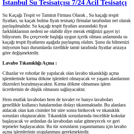
İstanbul Su Tesisatçısı 7/24 Acil Tesisatçı
Su Kaçağı Tespit ve Tamirat Firması Olarak , Su kaçağı tespit
fiyatları, su kaçak bulma fiyatı tesisatçı firmalar tarafından net olarak
paylaşılmalıdır. Su kaçağı tespit fiyatları arasındaki fiyat
farklılıklarının nedeni ne olabilir diye merak ettiğinizi gayet iyi
biliyorum. Bu çerçevede başlığa uygun içerik olması anlamında su
kaçağı tespit fiyatlarını aşağıda paylaşmış olalım. Şunu da bilmenizi
istiyorum bazı durumlarda özellikle tamir tarafında fiyatlar arızaya
göre değişmektedir.
Lavabo Tıkanıklığı Açma :
Cihazlar ve robotlar ile yapılacak olan lavabo tıkanıklığı açma
işlemlerinde kırma dökme işlemleri olmayacak ve yaşam alanlarının
düzenleri bozulmayacaktır. Kırma dökme olmaması işlem
ücretlerinin de düşük olmasını sağlayacaktır.
Hem mutfak lavaboları hem de tuvalet ve banyo lavaboları
genellikle kullanıcı hatalarından dolayı tıkanmaktadır. Bu alanlara
atılacak olan katı cisimler bir süre sonra birikecek ve tıkanıklık
sorunları oluşturacaktır. Tıkanıklık sorunlarında öncelikle kokular
başlayacak ve ardından da lavabodan sular gitmeyecek ve geri
tepmeler başlayacaktır. Bu tür sorunların yaşanmaması için lavabo
açma işlemlerinin uygulanması gerekmektedir.