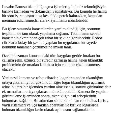
Lavabo Borusu tıkanıklığı açma işlemleri günümüz teknolojisiyle
birlikte kırmadan ve dökmeden yapılabiliyor. Bu konuda herhangi
bir soru işareti taşımanıza kesinlikle gerek kalmazken, konudan
memnun edici sonuçlar alarak ayrılmanız mümkündür.
Bu işlem sırasında kameralardan yardım alındığı için, sorunun
tespitinin de tam olarak yapılması sağlanır. Tıkanmanın sebebi
kameranın ekranından çok rahat bir şekilde görülecektir. Robot
cihazlarla kolay bir şekilde yapılan bu uygulama, bu sayede
konunun tamamen çözülmesine imkan tanır.
Özellikle zaman konusundaki tüm kaygıları geride bırakan bu
çalışma şekli, uzunca bir süredir karmaşa haline gelen tıkanıklık
probleminin de ortadan kalkması için etkili bir çözüm sunmuş
olacaktır.
Yeni nesil kamera ve robot cihazlar, logarların neden tıkandığını
ortaya çıkaran iyi bir çözümdür. Eğer logar tıkanıklığını açtırmak
adına bu tarz bir işlemden yardım almazsanız, sorunu çözümüne dair
ek masrafların ortaya çıkması mümkün olabilir. Kamera ile yapılan
görüntüleme işleminden sonra, tıkanıklığın asıl sebeplerinin
bulunması sağlanır. Bu adımdan sonra kullanılan robot cihazlar ise,
yaylı sistemleri ve uça takılan aparatları ile birlikte logarlarda
bulunan tıkanıklığın kesin olarak açılmasını sağlamaktadır.