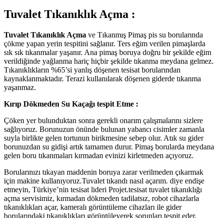
Tuvalet Tıkanıklık Açma :
Tuvalet Tıkanıklık Açma
ve Tıkanmış Pimaş pis su borularında
çökme yapan yerin tespitini sağlanır. Ters eğim verilen pimaşlarda
sık sık tıkanmalar yaşanır. Ana pimaş boruya doğru bir şekilde eğim
verildiğinde yağlanma hariç hiçbir şekilde tıkanma meydana gelmez.
Tıkanıklıkların %65’si yanlış döşenen tesisat borularından
kaynaklanmaktadır. Terazi kullanılarak döşenen giderde tıkanma
yaşanmaz.
Kırıp Dökmeden Su Kaçağı tespit Etme :
Çöken yer bulunduktan sonra gerekli onarım çalışmalarını sizlere
sağlıyoruz. Borunuzun önünde bulunan yabancı cisimler zamanla
suyla birlikte gelen tortunun birikmesine sebep olur. Atık su gider
borunuzdan su gidişi artık tamamen durur. Pimaş borularda meydana
gelen boru tıkanmaları kırmadan evinizi kirletmeden açıyoruz.
Borularınızı tıkayan maddenin boruya zarar verilmeden çıkarmak
için makine kullanıyoruz.Tuvalet tıkandı nasıl açarım. diye endişe
etmeyin, Türkiye’nin tesisat lideri Projet.tesisat tuvalet tıkanıklığı
açma servisimiz, kırmadan dökmeden tadilatsız, robot cihazlarla
tıkanıklıkları açar, kameralı görüntüleme cihazları ile gider
borularındaki tıkanıklıkları görüntüleyerek sorunları tespit eder,