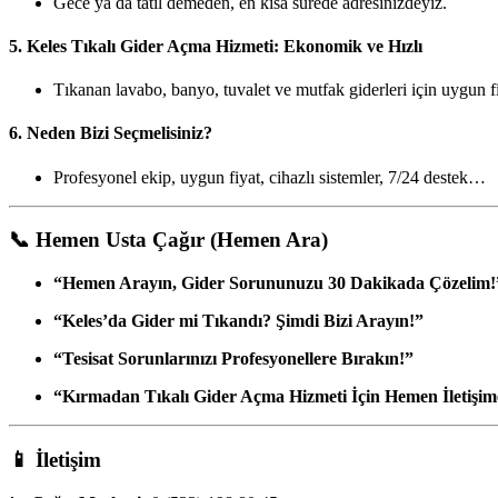
Gece ya da tatil demeden, en kısa sürede adresinizdeyiz.
5.
Keles Tıkalı Gider Açma Hizmeti: Ekonomik ve Hızlı
Tıkanan lavabo, banyo, tuvalet ve mutfak giderleri için uygun f
6.
Neden Bizi Seçmelisiniz?
Profesyonel ekip, uygun fiyat, cihazlı sistemler, 7/24 destek…
📞
Hemen Usta Çağır (Hemen Ara)
“Hemen Arayın, Gider Sorununuzu 30 Dakikada Çözelim!
“Keles’da Gider mi Tıkandı? Şimdi Bizi Arayın!”
“Tesisat Sorunlarınızı Profesyonellere Bırakın!”
“Kırmadan Tıkalı Gider Açma Hizmeti İçin Hemen İletişim
📱
İletişim