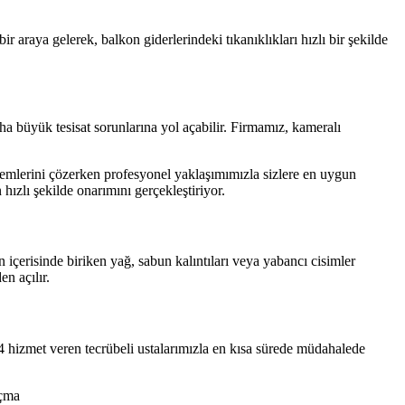
araya gelerek, balkon giderlerindeki tıkanıklıkları hızlı bir şekilde
a büyük tesisat sorunlarına yol açabilir. Firmamız, kameralı
lemlerini çözerken profesyonel yaklaşımımızla sizlere en uygun
ızlı şekilde onarımını gerçekleştiriyor.
içerisinde biriken yağ, sabun kalıntıları veya yabancı cisimler
n açılır.
24 hizmet veren tecrübeli ustalarımızla en kısa sürede müdahalede
açma