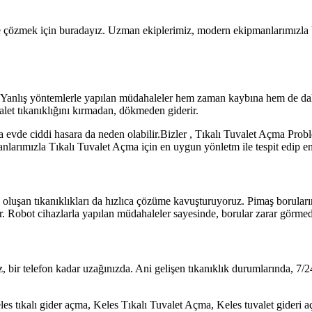
 çözmek için buradayız. Uzman ekiplerimiz, modern ekipmanlarımızla bir 
tir. Yanlış yöntemlerle yapılan müdahaleler hem zaman kaybına hem de dah
alet tıkanıklığını kırmadan, dökmeden giderir.
a evde ciddi hasara da neden olabilir.Bizler , Tıkalı Tuvalet Açma Prob
rımızla Tıkalı Tuvalet Açma için en uygun yönletm ile tespit edip en h
luşan tıkanıklıkları da hızlıca çözüme kavuşturuyoruz. Pimaş boruların 
r. Robot cihazlarla yapılan müdahaleler sayesinde, borular zarar görmede
, bir telefon kadar uzağınızda. Ani gelişen tıkanıklık durumlarında, 7/
es tıkalı gider açma, Keles Tıkalı Tuvalet Açma, Keles tuvalet gideri 