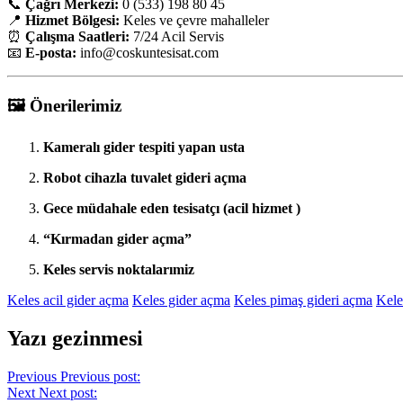
📞
Çağrı Merkezi:
0 (533) 198 80 45
📍
Hizmet Bölgesi:
Keles ve çevre mahalleler
⏰
Çalışma Saatleri:
7/24 Acil Servis
📧
E-posta:
info
@coskuntesisat.com
🖼️
Önerilerimiz
Kameralı gider tespiti yapan usta
Robot cihazla tuvalet gideri açma
Gece müdahale eden tesisatçı (acil hizmet )
“Kırmadan gider açma”
Keles servis noktalarımiz
Keles acil gider açma
Keles gider açma
Keles pimaş gideri açma
Kele
Yazı gezinmesi
Previous
Previous post:
Next
Next post: