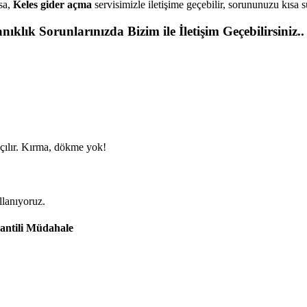
rsa,
Keles gider açma
servisimizle iletişime geçebilir, sorununuzu kısa s
klık Sorunlarınızda Bizim ile İletişim Geçebilirsiniz..
 açılır. Kırma, dökme yok!
llanıyoruz.
antili Müdahale