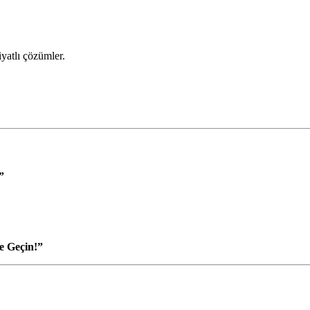
iyatlı çözümler.
”
e Geçin!”