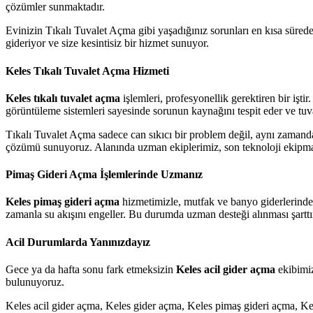
çözümler sunmaktadır.
Evinizin Tıkalı Tuvalet Açma gibi yaşadığınız sorunları en kısa sürede
gideriyor ve size kesintisiz bir hizmet sunuyor.
Keles Tıkalı Tuvalet Açma Hizmeti
Keles tıkalı tuvalet açma
işlemleri, profesyonellik gerektiren bir iş
görüntüleme sistemleri sayesinde sorunun kaynağını tespit eder ve tuv
Tıkalı Tuvalet Açma sadece can sıkıcı bir problem değil, aynı zamand
çözümü sunuyoruz. Alanında uzman ekiplerimiz, son teknoloji ekipmanla
Pimaş Gideri Açma İşlemlerinde Uzmanız
Keles pimaş gideri açma
hizmetimizle, mutfak ve banyo giderlerinde o
zamanla su akışını engeller. Bu durumda uzman desteği alınması şarttı
Acil Durumlarda Yanınızdayız
Gece ya da hafta sonu fark etmeksizin
Keles acil gider açma
ekibimiz
bulunuyoruz.
Keles acil gider açma, Keles gider açma, Keles pimaş gideri açma, Kel