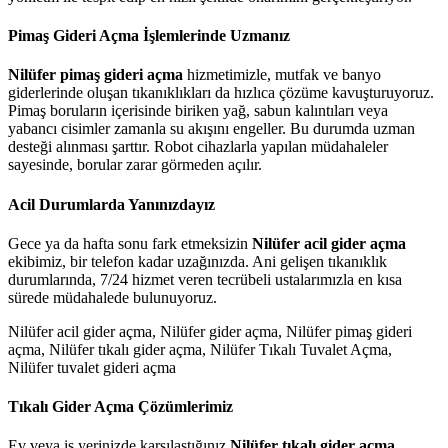
Pimaş Gideri Açma İşlemlerinde Uzmanız
Nilüfer pimaş gideri açma
hizmetimizle, mutfak ve banyo
giderlerinde oluşan tıkanıklıkları da hızlıca çözüme kavuşturuyoruz.
Pimaş boruların içerisinde biriken yağ, sabun kalıntıları veya
yabancı cisimler zamanla su akışını engeller. Bu durumda uzman
desteği alınması şarttır. Robot cihazlarla yapılan müdahaleler
sayesinde, borular zarar görmeden açılır.
Acil Durumlarda Yanınızdayız
Gece ya da hafta sonu fark etmeksizin
Nilüfer acil gider açma
ekibimiz, bir telefon kadar uzağınızda. Ani gelişen tıkanıklık
durumlarında, 7/24 hizmet veren tecrübeli ustalarımızla en kısa
sürede müdahalede bulunuyoruz.
Nilüfer acil gider açma, Nilüfer gider açma, Nilüfer pimaş gideri
açma, Nilüfer tıkalı gider açma, Nilüfer Tıkalı Tuvalet Açma,
Nilüfer tuvalet gideri açma
Tıkalı Gider Açma Çözümlerimiz
Ev veya iş yerinizde karşılaştığınız
Nilüfer tıkalı gider açma