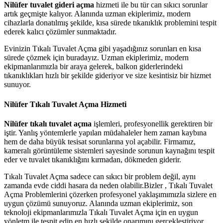
Nilüfer tuvalet gideri açma
hizmeti ile bu tür can sıkıcı sorunlar
artık geçmişte kalıyor. Alanında uzman ekiplerimiz, modern
cihazlarla donatılmış şekilde, kısa sürede tıkanıklık problemini tespit
ederek kalıcı çözümler sunmaktadır.
Evinizin Tıkalı Tuvalet Açma gibi yaşadığınız sorunları en kısa
sürede çözmek için buradayız. Uzman ekiplerimiz, modern
ekipmanlarımızla bir araya gelerek, balkon giderlerindeki
tıkanıklıkları hızlı bir şekilde gideriyor ve size kesintisiz bir hizmet
sunuyor.
Nilüfer Tıkalı Tuvalet Açma Hizmeti
Nilüfer tıkalı tuvalet açma
işlemleri, profesyonellik gerektiren bir
iştir. Yanlış yöntemlerle yapılan müdahaleler hem zaman kaybına
hem de daha büyük tesisat sorunlarına yol açabilir. Firmamız,
kameralı görüntüleme sistemleri sayesinde sorunun kaynağını tespit
eder ve tuvalet tıkanıklığını kırmadan, dökmeden giderir.
Tıkalı Tuvalet Açma sadece can sıkıcı bir problem değil, aynı
zamanda evde ciddi hasara da neden olabilir.Bizler , Tıkalı Tuvalet
Açma Problemlerini çözerken profesyonel yaklaşımımızla sizlere en
uygun çözümü sunuyoruz. Alanında uzman ekiplerimiz, son
teknoloji ekipmanlarımızla Tıkalı Tuvalet Açma için en uygun
yönletm ile tespit edip en hızlı şekilde onarımını gerçekleştiriyor.