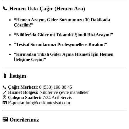
📞
Hemen Usta Çağır (Hemen Ara)
“Hemen Arayın, Gider Sorununuzu 30 Dakikada
Çözelim!”
“Nilüfer’da Gider mi Tıkandı? Şimdi Bizi Arayın!”
“Tesisat Sorunlarınızı Profesyonellere Bırakın!”
“Kırmadan Tıkalı Gider Açma Hizmeti İçin Hemen
İletişime Geçin!”
📱
İletişim
📞
Çağrı Merkezi:
0 (533) 198 80 45
📍
Hizmet Bölgesi:
Nilüfer ve çevre mahalleler
⏰
Çalışma Saatleri:
7/24 Acil Servis
📧
E-posta:
info
@coskuntesisat.com
🖼️
Önerilerimiz