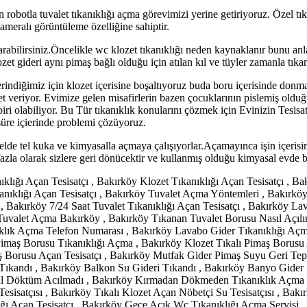
obotla tuvalet tıkanıklığı açma görevimizi yerine getiriyoruz. Özel tık
ameralı görüntüleme özelliğine sahiptir.
rabilirsiniz.Öncelikle wc klozet tıkanıklığı neden kaynaklanır bunu anlay
zet gideri aynı pimaş bağlı olduğu için atılan kıl ve tüyler zamanla tıkan
indiğimiz için klozet içerisine boşaltıyoruz buda boru içerisinde donma
veriyor. Evimize gelen misafirlerin bazen çocuklarının pislemiş olduğu ki
iri olabiliyor. Bu Tür tıkanıklık konularını çözmek için Evinizin Tesisatçıs
süre içierinde problemi çözüyoruz.
de tel kuka ve kimyasalla açmaya çalışıyorlar.Açamayınca işin içerisind
azla olarak sizlere geri dönücektir ve kullanmış olduğu kimyasal evde b
ıklığı Açan Tesisatçı , Bakırköy Klozet Tıkanıklığı Açan Tesisatçı , 
ıklığı Açan Tesisatçı , Bakırköy Tuvalet Açma Yöntemleri , Bakırköy 
 , Bakırköy 7/24 Saat Tuvalet Tıkanıklığı Açan Tesisatçı , Bakırköy L
 Tuvalet Açma Bakırköy , Bakırköy Tıkanan Tuvalet Borusu Nasıl Açılı
klık Açma Telefon Numarası , Bakırköy Lavabo Gider Tıkanıklığı Açma 
Pimaş Borusu Tıkanıklığı Açma , Bakırköy Klozet Tıkalı Pimaş Borus
Borusu Açan Tesisatçı , Bakırköy Mutfak Gider Pimaş Suyu Geri Tepi
Tıkandı , Bakırköy Balkon Su Gideri Tıkandı , Bakırköy Banyo Gider
l Döktüm Acılmadı , Bakırköy Kırmadan Dökmeden Tıkanıklık Açma , 
Tesisatçısı , Bakırköy Tıkalı Klozet Açan Nöbetçi Su Tesisatçısı , Ba
ığı Açan Tesisatçı , Bakırköy Gece Açık Wc Tıkanıklığı Açma Servisi 