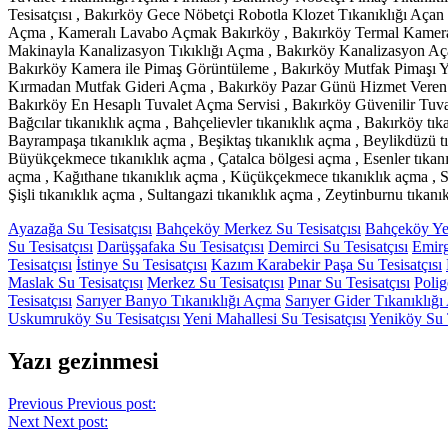
Tesisatçısı , Bakırköy Gece Nöbetçi Robotla Klozet Tıkanıklığı Açan
Açma , Kameralı Lavabo Açmak Bakırköy , Bakırköy Termal Kameralı
Makinayla Kanalizasyon Tıkıklığı Açma , Bakırköy Kanalizasyon Açan
Bakırköy Kamera ile Pimaş Görüntüleme , Bakırköy Mutfak Pimaşı Y
Kırmadan Mutfak Gideri Açma , Bakırköy Pazar Günü Hizmet Veren Tu
Bakırköy En Hesaplı Tuvalet Açma Servisi , Bakırköy Güvenilir Tuval
Bağcılar tıkanıklık açma , Bahçelievler tıkanıklık açma , Bakırköy tık
Bayrampaşa tıkanıklık açma , Beşiktaş tıkanıklık açma , Beylikdüzü t
Büyükçekmece tıkanıklık açma , Çatalca bölgesi açma , Esenler tıkanı
açma , Kağıthane tıkanıklık açma , Küçükçekmece tıkanıklık açma , Sar
Şişli tıkanıklık açma , Sultangazi tıkanıklık açma , Zeytinburnu tıkanı
Ayazağa Su Tesisatçısı
Bahçeköy Merkez Su Tesisatçısı
Bahçeköy Yen
Su Tesisatçısı
Darüşşafaka Su Tesisatçısı
Demirci Su Tesisatçısı
Emirg
Tesisatçısı
İstinye Su Tesisatçısı
Kazım Karabekir Paşa Su Tesisatçısı
Maslak Su Tesisatçısı
Merkez Su Tesisatçısı
Pınar Su Tesisatçısı
Polig
Tesisatçısı
Sarıyer Banyo Tıkanıklığı Açma
Sarıyer Gider Tıkanıklığ
Uskumruköy Su Tesisatçısı
Yeni Mahallesi Su Tesisatçısı
Yeniköy Su T
Yazı gezinmesi
Previous
Previous post:
Next
Next post: