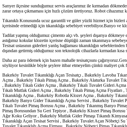
Sarıyer ilçesine sunduğumuz servis araçlarımız ile kırmadan dökmeden r
zarar ortaya çıkmaması için hızlı çözüm üretiyoruz. Robot cihazımız k
Tıkanıklı Konusunda ucuz garantili ve güler yüzlü hizmet için bizleri a
içerisinde erimediği için tıkanıklığa sebebiyet verebiliyor.Banyo ve klo
Tadilat yapmış olduğumuz çimento alçı vb. şeyleri dışarıya dökmeye er
astığımız kokular klozetin içerisne düştüğü zaman tıkanmaya sebebeyet 
Tesisat ustasının giderleri yanlış bağlaması tıkanıklığın sebeblerinden b
dışından getirmiş olduğumuz son teknolojik cihazlarla kırmadan kısa 
Daha az para ödemek için bazen mahalle tesisatçısını çağırıyoruz.Genel
söylüyor kesinlikle böyle şeylere itibar etmeyelim çünkü maliyet çok f
Bakırköy Tuvalet Tıkanıklığı Açan Tesisatçı , Bakırköy Lavoba Tıkan
Açma , Bakırköy Tıkalı Pimaş Açma , Bakırköy Alaturka Tuvalet Tıkan
, Bakırköy Tıkalı Gider Açma , Bakırköy Tıkalı Tuvalet Gideri Açma
Tıkalı Mutfak Gideri Açma , Bakırköy Tıkalı Pimaş Açma Fiyatları ,
Tıkanıklığı Açma , Bakırköy Robotla Klozet Açma , Bakırköy Tıkanı
Bakırköy Banyo Gider Tıkanıklığı Açma Servisi , Bakırköy Tuvalet 
Tıkalı Tuvalet Pimaş Borusu Açma , Bakırköy Tıkanmış Banyo Pimaş 
Pimaş Borusundan Su Geri Tepiyor , Bakırköy Klozet Pimaş Borusu 
Ağır Koku Geliyor , Bakırköy Mutfak Gider Pimaşı Tıkandı Kimyasa
Tıkanıklığı Açan Tesisat Servisi , Bakırköy Tuvalet Açan Nöbetçi Su 
Tuvalet Tıkanıklığı Açma Firması , Bakırköy Nöbetçi Pimaş Tıkanıkl