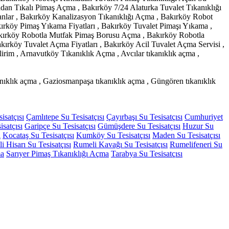
adan Tıkalı Pimaş Açma , Bakırköy 7/24 Alaturka Tuvalet Tıkanıklığı
lar , Bakırköy Kanalizasyon Tıkanıklığı Açma , Bakırköy Robot
ırköy Pimaş Yıkama Fiyatları , Bakırköy Tuvalet Pimaşı Yıkama ,
akırköy Robotla Mutfak Pimaş Borusu Açma , Bakırköy Robotla
rköy Tuvalet Açma Fiyatları , Bakırköy Acil Tuvalet Açma Servisi ,
rim , Arnavutköy Tıkanıklık Açma , Avcılar tıkanıklık açma ,
kanıklık açma , Gaziosmanpaşa tıkanıklık açma , Güngören tıkanıklık
isatçısı
Çamlıtepe Su Tesisatçısı
Çayırbaşı Su Tesisatçısı
Cumhuriyet
isatçısı
Garipçe Su Tesisatçısı
Gümüşdere Su Tesisatçısı
Huzur Su
ı
Kocataş Su Tesisatçısı
Kumköy Su Tesisatçısı
Maden Su Tesisatçısı
 Hisarı Su Tesisatçısı
Rumeli Kavağı Su Tesisatçısı
Rumelifeneri Su
ma
Sarıyer Pimaş Tıkanıklığı Açma
Tarabya Su Tesisatçısı