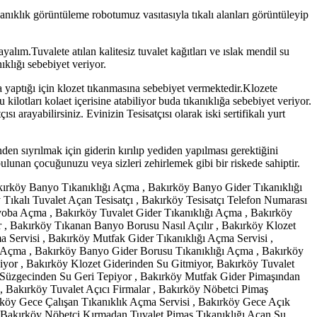
anıklık görüntüleme robotumuz vasıtasıyla tıkalı alanları görüntüleyip
alım.Tuvalete atılan kalitesiz tuvalet kağıtları ve ıslak mendil su
ıklığı sebebiyet veriyor.
 yaptığı için klozet tıkanmasına sebebiyet vermektedir.Klozete
lotları kolaet içerisine atabiliyor buda tıkanıklığa sebebiyet veriyor.
ı arayabilirsiniz. Evinizin Tesisatçısı olarak iski sertifikalı yurt
en sıyrılmak için giderin kırılıp yediden yapılması gerektiğini
ulunan çocuğunuzu veya sizleri zehirlemek gibi bir riskede sahiptir.
Bakırköy Banyo Tıkanıklığı Açma , Bakırköy Banyo Gider Tıkanıklığı
Tıkalı Tuvalet Açan Tesisatçı , Bakırköy Tesisatçı Telefon Numarası
avoba Açma , Bakırköy Tuvalet Gider Tıkanıklığı Açma , Bakırköy
r , Bakırköy Tıkanan Banyo Borusu Nasıl Açılır , Bakırköy Klozet
Servisi , Bakırköy Mutfak Gider Tıkanıklığı Açma Servisi ,
u Açma , Bakırköy Banyo Gider Borusu Tıkanıklığı Açma , Bakırköy
yor , Bakırköy Klozet Giderinden Su Gitmiyor, Bakırköy Tuvalet
 Süzgecinden Su Geri Tepiyor , Bakırköy Mutfak Gider Pimaşından
Bakırköy Tuvalet Açıcı Firmalar , Bakırköy Nöbetci Pimaş
kırköy Gece Çalışan Tıkanıklık Açma Servisi , Bakırköy Gece Açık
, Bakırköy Nöbetçi Kırmadan Tuvalet Pimaş Tıkanıklığı Açan Su