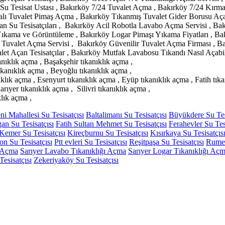
 Su Tesisat Ustası , Bakırköy 7/24 Tuvalet Açma , Bakırköy 7/24 Kırm
 Tuvalet Pimaş Açma , Bakırköy Tıkanmış Tuvalet Gider Borusu Açan
 Su Tesisatçıları , Bakırköy Acil Robotla Lavabo Açma Servisi , Bak
ıkama ve Görüntüleme , Bakırköy Logar Pimaşı Yıkama Fiyatları , B
valet Açma Servisi , Bakırköy Güvenilir Tuvalet Açma Firması , Bakı
et Açan Tesisatçılar , Bakırköy Mutfak Lavabosu Tıkandı Nasıl Açabili
anıklık açma , Başakşehir tıkanıklık açma ,
ıkanıklık açma , Beyoğlu tıkanıklık açma ,
klık açma , Esenyurt tıkanıklık açma , Eyüp tıkanıklık açma , Fatih tı
ıyer tıkanıklık açma , Silivri tıkanıklık açma ,
klık açma ,
i Mahallesi Su Tesisatçısı
Baltalimanı Su Tesisatçısı
Büyükdere Su Tes
an Su Tesisatçısı
Fatih Sultan Mehmet Su Tesisatçısı
Ferahevler Su Tes
Kemer Su Tesisatçısı
Kireçburnu Su Tesisatçısı
Kısırkaya Su Tesisatçıs
on Su Tesisatçısı
Ptt evleri Su Tesisatçısı
Reşitpaşa Su Tesisatçısı
Rumeli
ı Açma
Sarıyer Lavabo Tıkanıklığı Açma
Sarıyer Logar Tıkanıklığı Aç
esisatçısı
Zekeriyaköy Su Tesisatçısı