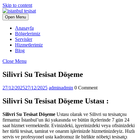
Skip to content
Open Menu
Anasayfa
Bölgelerimiz
Servisler
Hizmetlerimiz
Blog
Close Menu
Silivri Su Tesisat Döşeme
27/12/2025
27/12/2025
admin
admin
0 Comment
S
ilivri Su Tesisat Döşeme Ustası :
Silivri Su Tesisat Döşeme
Ustası olarak ve Silivri su tesisatçısı
firmamız İstanbul’un iki yakasında ve bütün ilçelerinde 7 gün 24
saat hizmet vermektedir. Evinizdeki, işyerinizdeki veya ofisinizdeki
her türlü tesisat, tamirat ve onarım işlerinizde hizmetinizdeyiz. Hızlı
servis ve profesyonel usta kadromuz ile birlikte nöbetçi tesisatçı