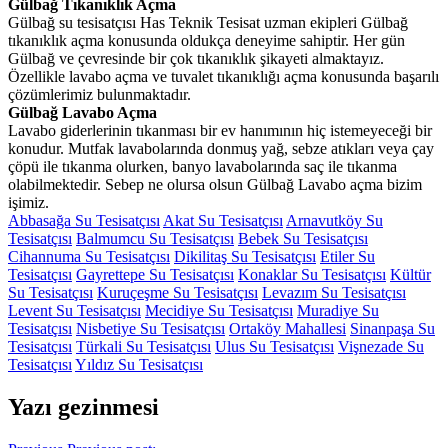
Gülbağ Tıkanıklık Açma
Gülbağ su tesisatçısı Has Teknik Tesisat uzman ekipleri Gülbağ
tıkanıklık açma konusunda oldukça deneyime sahiptir. Her gün
Gülbağ ve çevresinde bir çok tıkanıklık şikayeti almaktayız.
Özellikle lavabo açma ve tuvalet tıkanıklığı açma konusunda başarılı
çözümlerimiz bulunmaktadır.
Gülbağ Lavabo Açma
Lavabo giderlerinin tıkanması bir ev hanımının hiç istemeyeceği bir
konudur. Mutfak lavabolarında donmuş yağ, sebze atıkları veya çay
çöpü ile tıkanma olurken, banyo lavabolarında saç ile tıkanma
olabilmektedir. Sebep ne olursa olsun Gülbağ Lavabo açma bizim
işimiz.
Abbasağa Su Tesisatçısı
Akat Su Tesisatçısı
Arnavutköy Su
Tesisatçısı
Balmumcu Su Tesisatçısı
Bebek Su Tesisatçısı
Cihannuma Su Tesisatçısı
Dikilitaş Su Tesisatçısı
Etiler Su
Tesisatçısı
Gayrettepe Su Tesisatçısı
Konaklar Su Tesisatçısı
Kültür
Su Tesisatçısı
Kuruçeşme Su Tesisatçısı
Levazım Su Tesisatçısı
Levent Su Tesisatçısı
Mecidiye Su Tesisatçısı
Muradiye Su
Tesisatçısı
Nisbetiye Su Tesisatçısı
Ortaköy Mahallesi
Sinanpaşa Su
Tesisatçısı
Türkali Su Tesisatçısı
Ulus Su Tesisatçısı
Vişnezade Su
Tesisatçısı
Yıldız Su Tesisatçısı
Yazı gezinmesi