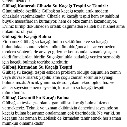
verebilmektedir.
Gülbağ Kameralı Cihazla Su Kaçağı Tespiti ve Tamiri :
Günümüzde özellikle Gülbağ su kaçağı tespiti artık modern
cihazlarla yapılmaktadır. Cihazla su kaçağı tespiti hem ev sahibini
büyük masraflardan kurtarıyor, hem de bize zaman kazandırıyor.
Eviniz kırılıp dökülmeden ortalık dağılmadan kaliteli bir hizmet alma
imkanınız oluyor.
Gülbağ Su Kaçağı Bulma
Firmamız Gülbağ su kaçağı bulma sektöründe ve su kaçağı
bulunduktan sonra evinize mümkün olduğunca hasar vermeden
modern yöntemlerle arızayı giderme konusunda uzmanlaşmış en
ciddi firmalardan biridir. Su çoğunlukla patladığı yerden sızmadığı
için kaçağı bulmak tecrübe gerektirir.
Gülbağ Kırmadan Su Kaçağı Tespiti
Gülbağ su kaçağı tespiti eskiden problem olduğu düşünülen zemin
veya duvar kırılarak yapılır, ama çoğu zaman sorunun kaynağı
bulunamazdı. Ancak günümüzde son çıkan teknolojik cihaz ve
aletler sayesinde neredeyse hiç kırmadan su kaçağı tespiti
mümkündür.
Gülbağ Garantili Su Kaçağı Bulma
Gülbağ su tesisatçısı olarak garantili su kaçağı bulma hizmeti
vermekteyiz. Teknik ve uzman ekibimizin deneyimi sayesinde su
kaçağı bulma başarımız ortalamanın çok üzerindedir. Ne var ki, su
kaçağını her zaman bulabilsek de kırmadan tamir etmek her zaman
mümkün olmamaktadır.