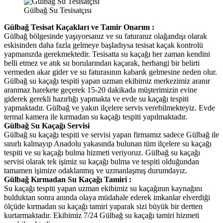
Gülbağ Su Tesisatçısı
Gülbağ Tesisat Kaçakları ve Tamir Onarım :
Gülbağ bölgesinde yaşıyorsanız ve su faturanız olağandışı olarak
eskisinden daha fazla gelmeye başladıysa tesisat kaçak kontrolü
yapmanızda gerekmektedir. Tesisatta su kaçağı her zaman kendini
belli etmez ve atık su borularından kaçarak, herhangi bir belirti
vermeden akar gider ve su faturasının kabarık gelmesine neden olur.
Gülbağ su kaçağı tespiti yapan uzman ekibimiz merkezimiz aranır
aranmaz harekete geçerek 15-20 dakikada müşterimizin evine
giderek gerekli hazırlığı yapmakta ve evde su kaçağı tespiti
yapmaktadır. Gülbağ ve yakın ilçelere servis verebilmekteyiz. Evde
termal kamera ile kırmadan su kaçağı tespiti yapılmaktadır.
Gülbağ Su Kaçağı Servisi
Gülbağ su kaçağı tespiti ve servisi yapan firmamız sadece Gülbağ ile
sınırlı kalmayıp Anadolu yakasında bulunan tüm ilçelere su kaçağı
tespiti ve su kaçağı bulma hizmeti veriyoruz. Gülbağ su kaçağı
servisi olarak tek işimiz su kaçağı bulma ve tespiti olduğundan
tamamen işimize odaklanmış ve uzmanlaşmış durumdayız.
Gülbağ Kırmadan Su Kaçağı Tamiri :
Su kaçağı tespiti yapan uzman ekibimiz su kaçağının kaynağını
bulduktan sonra anında olaya müdahale ederek imkanlar elverdiği
ölçüde kırmadan su kaçağı tamiri yaparak sizi büyük bir dertten
kurtarmaktadır. Ekibimiz 7/24 Gülbağ su kaçağı tamiri hizmeti