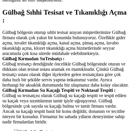
Gülbağ Sıhhi Tesisat ve Tıkanıklığı Açma
:
Gülbağ bölgesin oturup sıhhi tesisat arayan müşterilerimize Gülbağ
firması olarak çok yakın bir konumda bulunuyoruz. Özellikle gider
açma, tuvalet tıkanıklığı açma, kanal açma, pimaş açma, lavabo
tıkanıklığı açma, klozet tıkanıklığı açma hizmetlerinde seyyar
aracımızla çok kısa sürede müdahale edebilmekteyiz.
Gülbağ Kırmadan SuTesisatçı :
Gülbağ tesisatçı dendiğinde öncelikle Gülbağ bölgesinde oturan ve
dükkanı olan tesisat ustası aramak en mantıklısıdır. Çünkü Gülbağ
tesisatçı ustası olarak diğer ilçelerden gelen tesisatçılara göre çok
daha hızlı bir şekilde servis yapma imkanımız vardır. Ayrıca
herhangi bir aksaklık durumunda biz ulaşmanız daha kolay olacaktır.
Gülbağ Kırmadan Su Kaçağı Tespiti ve Noktasal Tespiti :
Gülbağ su tesisatçısı olarak Gülbağ su kaçağı tespiti ve tespit edilen
su kaçak veya sızıntılarının tamir işiyle uğraşıyoruz. Gülbağ
bölgesinde çok sayıda su kaçağı bulma ve tamir firması vardır.
Ancak su kaçağı tespiti basit bir konu değildir, donanım ve tecrübe
isteyen bir konudur. Firmamız bu sahada yılların deneyimine sahip
nadir firmalardan biridir.