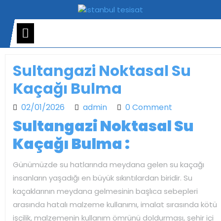
Skip
to
content
Open
Menu
Sultangazi Noktasal Su
Kaçağı Bulma
02/01/2026
admin
02/01/2026
admin
0 Comment
Sultangazi Noktasal Su
Kaçağı Bulma :
Günümüzde su hatlarında meydana gelen su kaçağı
insanların yaşadığı en büyük sıkıntılardan biridir. Su
kaçaklarının meydana gelmesinin başlıca sebepleri
arasında hatalı malzeme kullanımı, imalat sırasında kötü
işçilik, malzemenin kullanım ömrünü doldurması, şehir içi