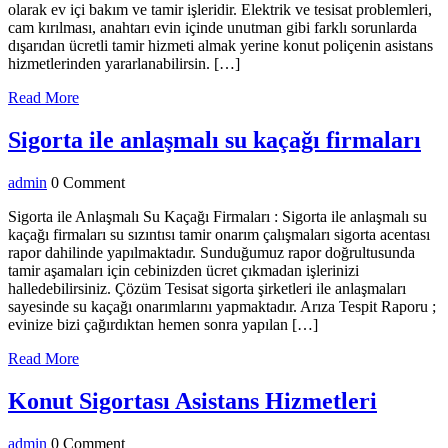
olarak ev içi bakım ve tamir işleridir. Elektrik ve tesisat problemleri,
cam kırılması, anahtarı evin içinde unutman gibi farklı sorunlarda
dışarıdan ücretli tamir hizmeti almak yerine konut poliçenin asistans
hizmetlerinden yararlanabilirsin. […]
Read
Read More
More
Si
Sigorta ile anlaşmalı su kaçağı firmaları
ile
admin
admin
0 Comment
an
su
Sigorta ile Anlaşmalı Su Kaçağı Firmaları : Sigorta ile anlaşmalı su
kaçağı firmaları su sızıntısı tamir onarım çalışmaları sigorta acentası
ka
rapor dahilinde yapılmaktadır. Sunduğumuz rapor doğrultusunda
fi
tamir aşamaları için cebinizden ücret çıkmadan işlerinizi
halledebilirsiniz. Çözüm Tesisat sigorta şirketleri ile anlaşmaları
sayesinde su kaçağı onarımlarını yapmaktadır. Arıza Tespit Raporu ;
evinize bizi çağırdıktan hemen sonra yapılan […]
Read
Read More
More
Konut
Konut Sigortası Asistans Hizmetleri
Sigorta
admin
admin
0 Comment