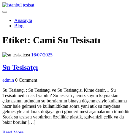
Skip
to
Open
content
Menu
Anasayfa
Blog
Close
Etiket:
Cami Su Tesisatı
Menu
16/07/2025
16/07/2025
Su
Su Tesisatçı
Tesisatçı
admin
admin
0 Comment
Su Tesisatçı : Su Tesisatçı ve Su Tesisatçısı Kime denir… Su
Tesisatı nedir nasıl yapılır? Su tesisatı , temiz suyun kaynaktan
çıkmasının ardından su borularının binaya döşenmesiyle kullanıma
hazır hale gelmesi ve kullanıldıktan sonra yani atık su meydana
gelmesiyle arıtılarak doğaya geri gönderilmesi aşamalarının tümüdür.
Sıcak su tesisatı yapılırken özellikle plastik, galvanizli çelik ya da
bakır borular […]
Read
Read More