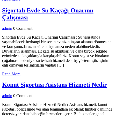
More
Sigortalı Evde Su Kaçağı Onarımı
Sigortalı
Çalışması
Evde
admin
admin
0 Comment
Su
Kaçağı
Sigortalı Evde Su Kaçağı Onarımı Çalışması : Su tesisatında
yaşanabilecek herhangi bir sorun evinizin inşaat alanına dönmesine
Onarımı
ve komşunuzla uzun süre tartışmanıza neden olabilmektedir.
Çalışması
Duvarların ıslanması, alt kata su akıntıları ve daha birçok şekilde
evimizde su kaçaklarıyla karşılaşabiliriz. Konut sayısı ve binaların
çoğalması nedeniyle su tesisatı hizmeti de artış göstermiştir. İşinin
ehli olmayan tesisatçıların yaptığı […]
Read
Read More
More
Ko
Konut Sigortası Asistans Hizmeti Nedir
Sig
admin
admin
0 Comment
Asi
Hiz
Konut Sigortası Asistans Hizmeti Nedir? Asistans hizmeti, konut
sigortası poliçesinde yer alan teminatlara ek olarak limitler dahilinde
Ned
ücretsiz yararlanabileceğin hizmetleri içerir. Bu hizmetler genel