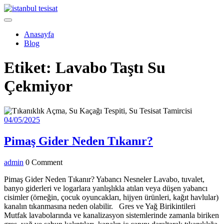
Skip
to
Open
content
Menu
Anasayfa
Blog
Close
Etiket:
Lavabo Taştı Su
Menu
Çekmiyor
04/05/2025
04/05/2025
Pimaş
Pimaş Gider Neden Tıkanır?
Gider
admin
admin
0 Comment
Neden
Tıkanır?
Pimaş Gider Neden Tıkanır? Yabancı Nesneler Lavabo, tuvalet,
banyo giderleri ve logarlara yanlışlıkla atılan veya düşen yabancı
cisimler (örneğin, çocuk oyuncakları, hijyen ürünleri, kağıt havlular)
kanalın tıkanmasına neden olabilir. Gres ve Yağ Birikintileri
Mutfak lavabolarında ve kanalizasyon sistemlerinde zamanla biriken