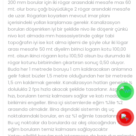
200 mm borular için iki rögar arasındaki mesafe max 60
mt. olur boru çağı büyüdükçe 2 rögar arsındaki mesafe
de uzar. Rögarları koyarken mevcut imar planı
içerisindeki yolları karşılaması gerekir. Kanalizasyon
boruları döşenirken iyi bir şekilde nivo ile döşenir çünkü
nivo kot almada mm hassasiyetinde çalışır tabi
topoğrafın iyi ise kot alma işlemi de şöyle olur iki lögar
arası mesafe 50 mt diyelim birinci logarın kotu 100,00
mt. olsun ikinci rögarın kotu 100,50 olsun bu durumda iki
rögar kotunu birbirinden çıkartırsın sonuç 0,50 oluyor.
Buda her 1 metrede boruyu 1 cm kaldıracaksın anlamına
gelir fakat büzler 1,5 metre olduğundan her bir metrede
1,5 cm kaldırmak gerekir. Kanalizasyon hatları genelde ½
dolulukla 2 fps hızla akacak şekilde tasarlanır. Asgari akış
hızı, boruların temiz kalmasını sağlar ve katı madde
birikimini engeller. Bina içi sistemlerde eğim %1ile %2
arasında olmalıdır. Bina dışındaki sistemin dış uç
noktalarındaki borular, en az %1 eğimle tasarlanmalıdır.
Bu uç noktalar da borularda az akış olacağından %1
eğim boruların temiz kalmasını sağlayacaktır
Yatay eğrilikli borular pek istenmese de bazı durumlarda