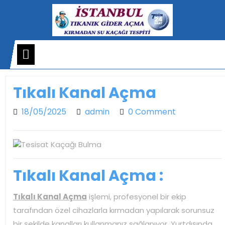
Skip
to
content
Open
Menu
Tıkalı Kanal Açma
18/05/2025
admin
18/05/2025
admin
0 Comment
Tıkalı Kanal Açma :
Tıkalı Kanal Açma
işlemi, profesyonel bir ekip
tarafından özel cihazlarla kırmadan yapılarak sorunsuz
bir şekilde kanalları kullanmanız sağlanıyor. Yurtdışında