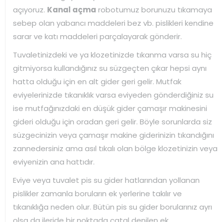
açıyoruz.
Kanal açma
robotumuz borunuzu tıkamaya
sebep olan yabancı maddeleri bez vb. pislikleri kendine
sarar ve katı maddeleri parçalayarak gönderir.
Tuvaletinizdeki ve ya klozetinizde tıkanma varsa su hiç
gitmiyorsa kullandığınız su süzgeçten çıkar hepsi aynı
hatta olduğu için en alt gider geri gelir. Mutfak
eviyelerinizde tıkanıklık varsa eviyeden gönderdiğiniz su
ise mutfağınızdaki en düşük gider çamaşır makinesini
gideri olduğu için oradan geri gelir. Böyle sorunlarda siz
süzgecinizin veya çamaşır makine giderinizin tıkandığını
zannedersiniz ama asıl tıkalı olan bölge klozetinizin veya
eviyenizin ana hattıdır.
Eviye veya tuvalet pis su gider hatlarından yollanan
pislikler zamanla boruların ek yerlerine takılır ve
tıkanıklığa neden olur. Bütün pis su gider borularınız ayrı
olsa da ileride bir noktada çatal denilen ek