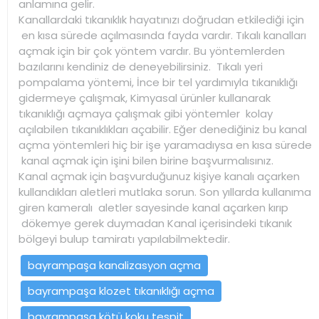
anlamına gelir.
Kanallardaki tıkanıklık hayatınızı doğrudan etkilediği için
en kısa sürede açılmasında fayda vardır. Tıkalı kanalları
açmak için bir çok yöntem vardır. Bu yöntemlerden
bazılarını kendiniz de deneyebilirsiniz. Tıkalı yeri
pompalama yöntemi, İnce bir tel yardımıyla tıkanıklığı
gidermeye çalışmak, Kimyasal ürünler kullanarak
tıkanıklığı açmaya çalışmak gibi yöntemler kolay
açılabilen tıkanıklıkları açabilir. Eğer denediğiniz bu kanal
açma yöntemleri hiç bir işe yaramadıysa en kısa sürede
kanal açmak için işini bilen birine başvurmalısınız.
Kanal açmak için başvurduğunuz kişiye kanalı açarken
kullandıkları aletleri mutlaka sorun. Son yıllarda kullanıma
giren kameralı aletler sayesinde kanal açarken kırıp
dökemye gerek duymadan Kanal içerisindeki tıkanık
bölgeyi bulup tamiratı yapılabilmektedir.
bayrampaşa kanalizasyon açma
bayrampaşa klozet tıkanıklığı açma
bayrampaşa kötü koku tespit