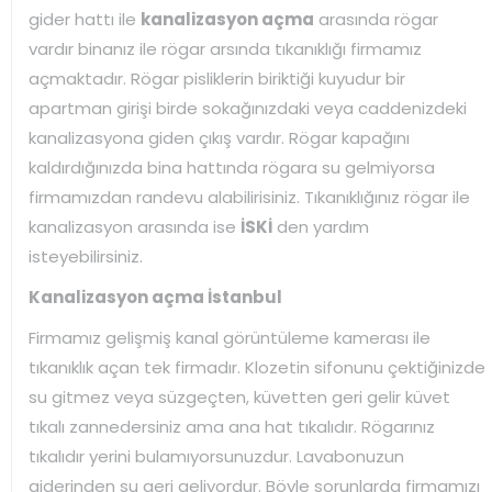
gider hattı ile
kanalizasyon açma
arasında rögar
vardır binanız ile rögar arsında tıkanıklığı firmamız
açmaktadır. Rögar pisliklerin biriktiği kuyudur bir
apartman girişi birde sokağınızdaki veya caddenizdeki
kanalizasyona giden çıkış vardır. Rögar kapağını
kaldırdığınızda bina hattında rögara su gelmiyorsa
firmamızdan randevu alabilirisiniz. Tıkanıklığınız rögar ile
kanalizasyon arasında ise
İSKİ
den yardım
isteyebilirsiniz.
Kanalizasyon açma İstanbul
Firmamız gelişmiş kanal görüntüleme kamerası ile
tıkanıklık açan tek firmadır. Klozetin sifonunu çektiğinizde
su gitmez veya süzgeçten, küvetten geri gelir küvet
tıkalı zannedersiniz ama ana hat tıkalıdır. Rögarınız
tıkalıdır yerini bulamıyorsunuzdur. Lavabonuzun
giderinden su geri geliyordur. Böyle sorunlarda firmamızı