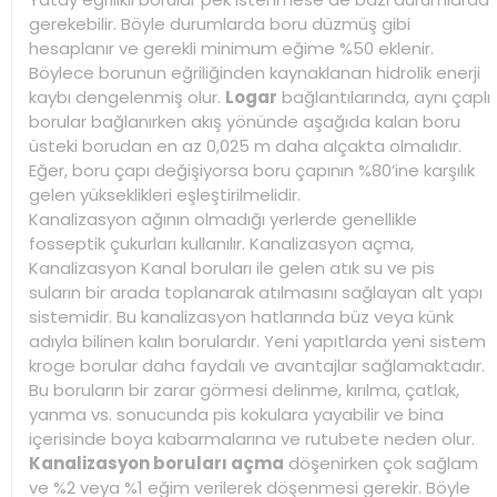
gerekebilir. Böyle durumlarda boru düzmüş gibi
hesaplanır ve gerekli minimum eğime %50 eklenir.
Böylece borunun eğriliğinden kaynaklanan hidrolik enerji
kaybı dengelenmiş olur.
Logar
bağlantılarında, aynı çaplı
borular bağlanırken akış yönünde aşağıda kalan boru
üsteki borudan en az 0,025 m daha alçakta olmalıdır.
Eğer, boru çapı değişiyorsa boru çapının %80’ine karşılık
gelen yükseklikleri eşleştirilmelidir.
Kanalizasyon ağının olmadığı yerlerde genellikle
fosseptik çukurları kullanılır. Kanalizasyon açma,
Kanalizasyon Kanal boruları ile gelen atık su ve pis
suların bir arada toplanarak atılmasını sağlayan alt yapı
sistemidir. Bu kanalizasyon hatlarında büz veya künk
adıyla bilinen kalın borulardır. Yeni yapıtlarda yeni sistem
kroge borular daha faydalı ve avantajlar sağlamaktadır.
Bu boruların bir zarar görmesi delinme, kırılma, çatlak,
yanma vs. sonucunda pis kokulara yayabilir ve bina
içerisinde boya kabarmalarına ve rutubete neden olur.
Kanalizasyon boruları açma
döşenirken çok sağlam
ve %2 veya %1 eğim verilerek döşenmesi gerekir. Böyle