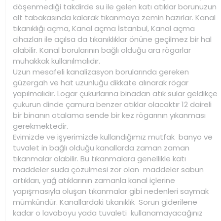
döşenmediği takdirde su ile gelen katı atıklar borunuzun
alt tabakasında kalarak tıkanmaya zemin hazırlar. Kanal
tıkanıklığı açma, Kanal açma İstanbul, Kanal açma
cihazları ile açılsa da tıkanıklıklar önüne geçilmez bir hal
alabilir. Kanal borularının bağlı olduğu ara rögarlar
muhakkak kullanılmalıdır.
Uzun mesafeli kanalizasyon borularında gereken
güzergah ve hat uzunluğu dikkate alınarak rögar
yapılmalıdır. Logar çukurlarına binadan atık sular geldikçe
çukurun dinde çamura benzer atıklar olacaktır 12 daireli
bir binanın otalama sende bir kez rögarının yıkanması
gerekmektedir.
Evimizde ve işyerimizde kullandığımız mutfak banyo ve
tuvalet in bağlı olduğu kanallarda zaman zaman
tıkanmalar olabilir. Bu tıkanmalara genellikle katı
maddeler suda çözülmesi zor olan maddeler sabun
artıkları, yağ atıklarının zamanla kanal içlerine
yapışmasıyla oluşan tıkanmalar gibi nedenleri saymak
mümkündür. Kanallardaki tıkanıklık Sorun giderilene
kadar o lavaboyu yada tuvaleti kullanamayacağınız