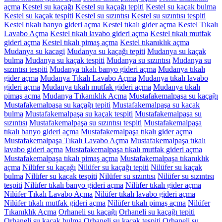
açma
Kestel su kaçağı
Kestel su kaçağı tepiti
Kestel su kaçak bulma
Kestel su kaçak tespiti
Kestel su sızıntısı
Kestel su sızıntısı tespiti
Kestel tıkalı banyo gideri açma
Kestel tıkalı gider açma
Kestel Tıkalı
Lavabo Açma
Kestel tıkalı lavabo gideri açma
Kestel tıkalı mutfak
gideri açma
Kestel tıkalı pimaş açma
Kestel tıkanıklık açma
Mudanya su kacagi
Mudanya su kaçağı tepiti
Mudanya su kaçak
bulma
Mudanya su kaçak tespiti
Mudanya su sızıntısı
Mudanya su
sızıntısı tespiti
Mudanya tıkalı banyo gideri açma
Mudanya tıkalı
gider açma
Mudanya Tıkalı Lavabo Açma
Mudanya tıkalı lavabo
gideri açma
Mudanya tıkalı mutfak gideri açma
Mudanya tıkalı
pimaş açma
Mudanya Tıkanıklık Açma
Mustafakemalpaşa su kaçağı
Mustafakemalpaşa su kaçağı tepiti
Mustafakemalpaşa su kaçak
bulma
Mustafakemalpaşa su kaçak tespiti
Mustafakemalpaşa su
sızıntısı
Mustafakemalpaşa su sızıntısı tespiti
Mustafakemalpaşa
tıkalı banyo gideri açma
Mustafakemalpaşa tıkalı gider açma
Mustafakemalpaşa Tıkalı Lavabo Açma
Mustafakemalpaşa tıkalı
lavabo gideri açma
Mustafakemalpaşa tıkalı mutfak gideri açma
Mustafakemalpaşa tıkalı pimaş açma
Mustafakemalpaşa tıkanıklık
açma
Nilüfer su kaçağı
Nilüfer su kaçağı tepiti
Nilüfer su kaçak
bulma
Nilüfer su kaçak tespiti
Nilüfer su sızıntısı
Nilüfer su sızıntısı
tespiti
Nilüfer tıkalı banyo gideri açma
Nilüfer tıkalı gider açma
Nilüfer Tıkalı Lavabo Açma
Nilüfer tıkalı lavabo gideri açma
Nilüfer tıkalı mutfak gideri açma
Nilüfer tıkalı pimaş açma
Nilüfer
Tıkanıklık Açma
Orhaneli su kaçağı
Orhaneli su kaçağı tepiti
Orhaneli su kaçak bulma
Orhaneli su kaçak tespiti
Orhaneli su