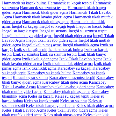
Harmancık su kaçak bulma
Harmancık su kaçak tespiti
Harmancık
su sızıntısı
Harmancık su sızıntısı tespiti
Harmancık tıkalı banyo
gideri açma
Harmancık tıkalı gider açma
Harmancık Tıkalı Lavabo
Açma
Harmancık tıkalı lavabo gideri açma
Harmancık tıkalı mutfak
gideri açma
Harmancık tıkalı pimaş açma
Harmancık tıkanıklık
açma
İnegöl su kaçağı
İnegöl su kaçağı tepiti
İnegöl su kaçak bulma
İnegöl su kaçak tespiti
İnegöl su sızıntısı
İnegöl su sızıntısı tespiti
İnegöl tıkalı banyo gideri açma
İnegöl tıkalı gider açma
İnegöl Tıkalı
Lavabo Açma
İnegöl tıkalı lavabo gideri açma
İnegöl tıkalı mutfak
gideri açma
İnegöl tıkalı pimaş açma
İnegöl tıkanıklık açma
İznik su
kaçağı
İznik su kaçağı tepiti
İznik su kaçak bulma
İznik su kaçak
tespiti
İznik su sızıntısı
İznik su sızıntısı tespiti
İznik tıkalı banyo
gideri açma
İznik tıkalı gider açma
İznik Tıkalı Lavabo Açma
İznik
tıkalı lavabo gideri açma
İznik tıkalı mutfak gideri açma
İznik tıkalı
pimaş açma
İznik tıkanıklık açma
Karacabey su kaçağı
Karacabey
su kaçağı tepiti
Karacabey su kaçak bulma
Karacabey su kaçak
tespiti
Karacabey su sızıntısı
Karacabey su sızıntısı tespiti
Karacabey
tıkalı banyo gideri açma
Karacabey tıkalı gider açma
Karacabey
Tıkalı Lavabo Açma
Karacabey tıkalı lavabo gideri açma
Karacabey
tıkalı mutfak gideri açma
Karacabey tıkalı pimaş açma
Karacabey
tıkanıklık açma
Keles su kaçağı
Keles su kaçağı tepiti
Keles su
kaçak bulma
Keles su kaçak tespiti
Keles su sızıntısı
Keles su
sızıntısı tespiti
Keles tıkalı banyo gideri açma
Keles tıkalı gider açma
Keles Tıkalı Lavabo Açma
Keles tıkalı lavabo gideri açma
Keles
tıkalı mutfak gideri açma
Keles tıkalı pimaş açma
Keles tıkanıklık