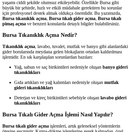
yaşamı ciddi şekilde olumsuz etkileyebilir. Özellikle Bursa gibi
büyük bir şehirde, hızlı ve etkili müdahale gerektiren bu sorunlar
için profesyonel destek almak oldukça önemlidir. Bu yazımızda,
Bursa tıkanıklık açma
,
Bursa tıkalı gider açma
,
Bursa tıkalı
pimaş açma
ve benzeri konularda detaylı bilgiler bulabilirsiniz.
Bursa Tıkanıklık Açma Nedir?
Tıkanıklık açma
, lavabo, tuvalet, mutfak ve banyo gibi alanlardaki
gider borularında meydana gelen blokajların ortadan kaldırılması
işlemidir. En sık karşılaşılan sorunlardan bazıları:
Yağ, sabun ve saç birikintileri nedeniyle oluşan
banyo gideri
tıkanıklıkları
Gıda artıkları ve yağ kalıntıları nedeniyle oluşan
mutfak
gideri tıkanıklıkları
Deterjan ve kireç birikintileri sebebiyle oluşan
lavabo gideri
tıkanıklıkları
Bursa Tıkalı Gider Açma İşlemi Nasıl Yapılır?
Bursa tıkalı gider açma
işlemleri, artık geleneksel yöntemlerin
ötesine geçmiştir. Kırma-dökme işlemlerine gerek kalmadan, özel