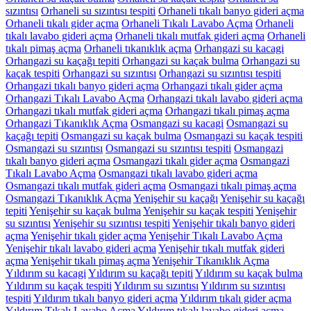
sızıntısı
Orhaneli su sızıntısı tespiti
Orhaneli tıkalı banyo gideri açma
Orhaneli tıkalı gider açma
Orhaneli Tıkalı Lavabo Açma
Orhaneli
tıkalı lavabo gideri açma
Orhaneli tıkalı mutfak gideri açma
Orhaneli
tıkalı pimaş açma
Orhaneli tıkanıklık açma
Orhangazi su kacagi
Orhangazi su kaçağı tepiti
Orhangazi su kaçak bulma
Orhangazi su
kaçak tespiti
Orhangazi su sızıntısı
Orhangazi su sızıntısı tespiti
Orhangazi tıkalı banyo gideri açma
Orhangazi tıkalı gider açma
Orhangazi Tıkalı Lavabo Açma
Orhangazi tıkalı lavabo gideri açma
Orhangazi tıkalı mutfak gideri açma
Orhangazi tıkalı pimaş açma
Orhangazi Tıkanıklık Açma
Osmangazi su kacagi
Osmangazi su
kaçağı tepiti
Osmangazi su kaçak bulma
Osmangazi su kaçak tespiti
Osmangazi su sızıntısı
Osmangazi su sızıntısı tespiti
Osmangazi
tıkalı banyo gideri açma
Osmangazi tıkalı gider açma
Osmangazi
Tıkalı Lavabo Açma
Osmangazi tıkalı lavabo gideri açma
Osmangazi tıkalı mutfak gideri açma
Osmangazi tıkalı pimaş açma
Osmangazi Tıkanıklık Açma
Yenişehir su kaçağı
Yenişehir su kaçağı
tepiti
Yenişehir su kaçak bulma
Yenişehir su kaçak tespiti
Yenişehir
su sızıntısı
Yenişehir su sızıntısı tespiti
Yenişehir tıkalı banyo gideri
açma
Yenişehir tıkalı gider açma
Yenişehir Tıkalı Lavabo Açma
Yenişehir tıkalı lavabo gideri açma
Yenişehir tıkalı mutfak gideri
açma
Yenişehir tıkalı pimaş açma
Yenişehir Tıkanıklık Açma
Yıldırım su kacagi
Yıldırım su kaçağı tepiti
Yıldırım su kaçak bulma
Yıldırım su kaçak tespiti
Yıldırım su sızıntısı
Yıldırım su sızıntısı
tespiti
Yıldırım tıkalı banyo gideri açma
Yıldırım tıkalı gider açma
Yıldırım Tıkalı Lavabo Açma
Yıldırım tıkalı lavabo gideri açma