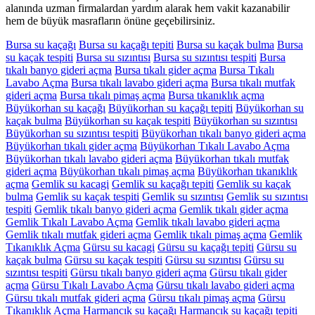
alanında uzman firmalardan yardım alarak hem vakit kazanabilir
hem de büyük masrafların önüne geçebilirsiniz.
Bursa su kaçağı
Bursa su kaçağı tepiti
Bursa su kaçak bulma
Bursa
su kaçak tespiti
Bursa su sızıntısı
Bursa su sızıntısı tespiti
Bursa
tıkalı banyo gideri açma
Bursa tıkalı gider açma
Bursa Tıkalı
Lavabo Açma
Bursa tıkalı lavabo gideri açma
Bursa tıkalı mutfak
gideri açma
Bursa tıkalı pimaş açma
Bursa tıkanıklık açma
Büyükorhan su kaçağı
Büyükorhan su kaçağı tepiti
Büyükorhan su
kaçak bulma
Büyükorhan su kaçak tespiti
Büyükorhan su sızıntısı
Büyükorhan su sızıntısı tespiti
Büyükorhan tıkalı banyo gideri açma
Büyükorhan tıkalı gider açma
Büyükorhan Tıkalı Lavabo Açma
Büyükorhan tıkalı lavabo gideri açma
Büyükorhan tıkalı mutfak
gideri açma
Büyükorhan tıkalı pimaş açma
Büyükorhan tıkanıklık
açma
Gemlik su kacagi
Gemlik su kaçağı tepiti
Gemlik su kaçak
bulma
Gemlik su kaçak tespiti
Gemlik su sızıntısı
Gemlik su sızıntısı
tespiti
Gemlik tıkalı banyo gideri açma
Gemlik tıkalı gider açma
Gemlik Tıkalı Lavabo Açma
Gemlik tıkalı lavabo gideri açma
Gemlik tıkalı mutfak gideri açma
Gemlik tıkalı pimaş açma
Gemlik
Tıkanıklık Açma
Gürsu su kacagi
Gürsu su kaçağı tepiti
Gürsu su
kaçak bulma
Gürsu su kaçak tespiti
Gürsu su sızıntısı
Gürsu su
sızıntısı tespiti
Gürsu tıkalı banyo gideri açma
Gürsu tıkalı gider
açma
Gürsu Tıkalı Lavabo Açma
Gürsu tıkalı lavabo gideri açma
Gürsu tıkalı mutfak gideri açma
Gürsu tıkalı pimaş açma
Gürsu
Tıkanıklık Açma
Harmancık su kaçağı
Harmancık su kaçağı tepiti