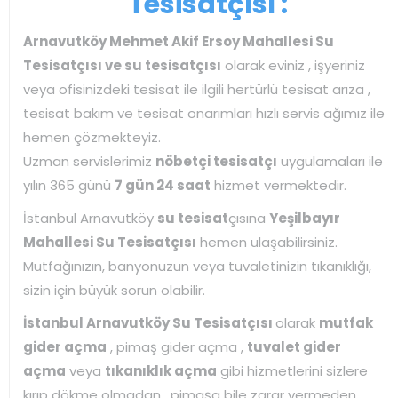
Tesisatçısı :
Arnavutköy Mehmet Akif Ersoy Mahallesi Su
Tesisatçısı ve su tesisatçısı
olarak eviniz , işyeriniz
veya ofisinizdeki tesisat ile ilgili hertürlü tesisat arıza ,
tesisat bakım ve tesisat onarımları hızlı servis ağımız ile
hemen çözmekteyiz.
Uzman servislerimiz
nöbetçi tesisatçı
uygulamaları ile
yılın 365 günü
7 gün 24 saat
hizmet vermektedir.
İstanbul Arnavutköy
su tesisat
çısına
Yeşilbayır
Mahallesi Su Tesisatçısı
hemen ulaşabilirsiniz.
Mutfağınızın, banyonuzun veya tuvaletinizin tıkanıklığı,
sizin için büyük sorun olabilir.
İstanbul Arnavutköy Su Tesisatçısı
olarak
mutfak
gider açma
, pimaş gider açma ,
tuvalet gider
açma
veya
tıkanıklık açma
gibi hizmetlerini sizlere
kırıp dökme olmadan , pimaşa bile zarar vermeden