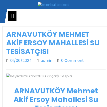
Skip
to
content
Open
Menu
ARNAVUTKÖY MEHMET
AKİF ERSOY MAHALLESİ SU
TESİSATÇISI
01/06/2024
admin
01/06/2024
admin
0 Comment
ARNAVUTKÖY Mehmet
Akif Ersoy Mahallesi Su