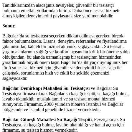
Tanıdıklarınızdan alacağınız tavsiyeler, güvenilir bir tesisatçı
bulmanın en etkili yollarından biridir. Daha önce tesisat hizmeti
almış kişiler, deneyimlerini paylaşarak size yardımcı olabilir.
Sonuç
Bağcılar’da su tesisatçısı seçerken dikkat edilmesi gereken birçok
faktör bulunmaktadır. Lisans, deneyim, referanslar ve fiyatlandırma
gibi unsurlar, kaliteli bir hizmet almanızı sağlayacaktır. Su tesisatı,
yaşam alanlarının sağlığı ve konforu açısından kritik bir öneme sahip
olduğundan, bu alanda uzmanlaşmış bir tesisatçının hizmetinden
yararlanmak büyük önem taşır. Bağcılar’da ihtiyaç duyduğunuz her
türlü su tesisat hizmeti için güvenilir ve deneyimli bir tesisatçı ile
çalışmak, sorunlarınızı hızlı ve etkili bir şekilde çözmenizi
sağlayacaktır.
Bağcılar Demirkapı Mahallesi Su Tesisatçısı
ve Bağcılar Su
Tesisatçısı firması olarak Bağcılar su kaçağı tespiti, su kaçağı bulma,
lavabo tıkanıklığı, musluk tamiri ve su tesisatı montaj hizmeti
sunuyoruz. Firmamız, 2000 yılından itibaren İstanbul ve Bağcılar
bölgesinde ve İstanbul genelinde hizmet vermektedir.
Bağcılar Güneşli Mahallesi Su Kaçağı Tespiti
, Fevziçakmak Su
Tesisatçısı, su kaçağı bulma, lavabo tıkanıklığı ve kanal açma için
firmamız, su tesisatı hizmeti vermektedir.