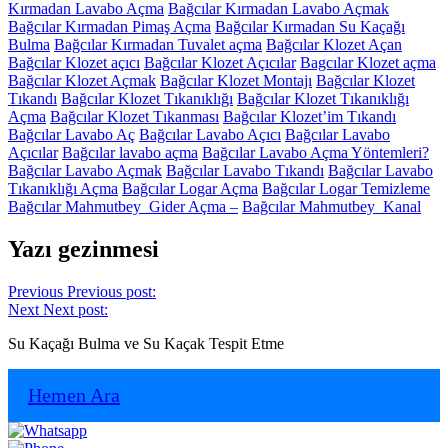
Kırmadan Lavabo Açma
Bağcılar Kırmadan Lavabo Açmak
Bağcılar Kırmadan Pimaş Açma
Bağcılar Kırmadan Su Kaçağı
Bulma
Bağcılar Kırmadan Tuvalet açma
Bağcılar Klozet Açan
Bağcılar Klozet açıcı
Bağcılar Klozet Açıcılar
Bagcılar Klozet açma
Bağcılar Klozet Açmak
Bağcılar Klozet Montajı
Bağcılar Klozet
Tıkandı
Bağcılar Klozet Tıkanıklığı
Bağcılar Klozet Tıkanıklığı
Açma
Bağcılar Klozet Tıkanması
Bağcılar Klozet’im Tıkandı
Bağcılar Lavabo Aç
Bağcılar Lavabo Açıcı
Bağcılar Lavabo
Açıcılar
Bağcılar lavabo açma
Bağcılar Lavabo Açma Yöntemleri?
Bağcılar Lavabo Açmak
Bağcılar Lavabo Tıkandı
Bağcılar Lavabo
Tıkanıklığı Açma
Bağcılar Logar Açma
Bağcılar Logar Temizleme
Bağcılar Mahmutbey Gider Açma –
Bağcılar Mahmutbey Kanal
Yazı gezinmesi
Previous
Previous post:
Next
Next post:
Su Kaçağı Bulma ve Su Kaçak Tespit Etme
Hemen Ara