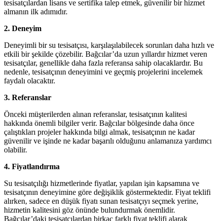
tesisatçılardan lisans ve sertifika talep etmek, güvenilir bir hizmet
almanın ilk adımıdır.
2. Deneyim
Deneyimli bir su tesisatçısı, karşılaşılabilecek sorunları daha hızlı ve
etkili bir şekilde çözebilir. Bağcılar’da uzun yıllardır hizmet veren
tesisatçılar, genellikle daha fazla referansa sahip olacaklardır. Bu
nedenle, tesisatçının deneyimini ve geçmiş projelerini incelemek
faydalı olacaktır.
3. Referanslar
Önceki müşterilerden alınan referanslar, tesisatçının kalitesi
hakkında önemli bilgiler verir. Bağcılar bölgesinde daha önce
çalıştıkları projeler hakkında bilgi almak, tesisatçının ne kadar
güvenilir ve işinde ne kadar başarılı olduğunu anlamanıza yardımcı
olabilir.
4. Fiyatlandırma
Su tesisatçılığı hizmetlerinde fiyatlar, yapılan işin kapsamına ve
tesisatçının deneyimine göre değişiklik göstermektedir. Fiyat teklifi
alırken, sadece en düşük fiyatı sunan tesisatçıyı seçmek yerine,
hizmetin kalitesini göz önünde bulundurmak önemlidir.
Bağcılar’daki tesisatçılardan birkaç farklı fiyat teklifi alarak