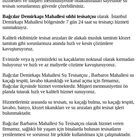
hizmetleri ve müşteri memnuniyetine odaklanmaları sayesinde su
tesisatı sorunlarınızı güvenle çözebilirsiniz.
Bağcılar Demirkapı Mahallesi sıhhi tesisatçısı
olarak İstanbul
Demirkapı Mahallesi bölgesinde 7 gün 24 saat su tesisatçı hizmeti
sunmaktayız.
Kaliteli ekibimizle tesisat arızaları ile alakalı musluk tamiratı klozet
tamiratı gibi sorunlarınıza anında hızlı ve kesin çözümlere
kavuşturuyoruz.
Evinizde veya iş yerinizdeki su kaçaklarını noktasal olarak kırmadan
buluyoruz ve hızlı ve az maliyetle cözüme kavuşturuyoruz.
Bağcılar Demirkapı Mahallesi Su Tesisatçısı , Barbaros Mahallesi su
kaçağı tespiti, lavabo tıkanıklığı ve kanal açma için firmamız,
Bağcılar ilçesinde hizmet vermektedir. Müşteri memnuniyetini ön
planda tutarak hızlı ve kaliteli hizmet sunuyoruz.
Hizmetlerimiz arasında su tesisatı, su kaçağı bulma, su kaçağı tespiti,
lavabo, banyo, klozet tıkanıkları ve su arızaları gibi tesisat işleri
bulunmaktadır.
Bağcılar Barbaros Mahallesi Su Tesisatçısı olarak hizmet veren
firmamız, sağlıklı bir yaşam için binalarda bulunan tesisatların
yenilenmesi ve sorunsuz bir şekilde kullanılması için çalışmaktadır.