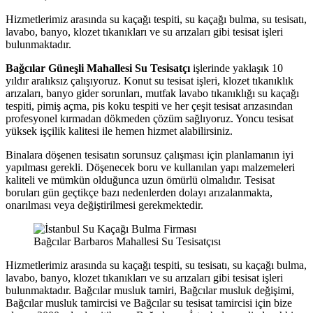
Hizmetlerimiz arasında su kaçağı tespiti, su kaçağı bulma, su tesisatı,
lavabo, banyo, klozet tıkanıkları ve su arızaları gibi tesisat işleri
bulunmaktadır.
Bağcılar Güneşli Mahallesi Su Tesisatçı
işlerinde yaklaşık 10
yıldır aralıksız çalışıyoruz. Konut su tesisat işleri, klozet tıkanıklık
arızaları, banyo gider sorunları, mutfak lavabo tıkanıklığı su kaçağı
tespiti, pimiş açma, pis koku tespiti ve her çeşit tesisat arızasından
profesyonel kırmadan dökmeden çözüm sağlıyoruz. Yoncu tesisat
yüksek işçilik kalitesi ile hemen hizmet alabilirsiniz.
Binalara döşenen tesisatın sorunsuz çalışması için planlamanın iyi
yapılması gerekli. Döşenecek boru ve kullanılan yapı malzemeleri
kaliteli ve mümkün olduğunca uzun ömürlü olmalıdır. Tesisat
boruları gün geçtikçe bazı nedenlerden dolayı arızalanmakta,
onarılması veya değiştirilmesi gerekmektedir.
Bağcılar Barbaros Mahallesi Su Tesisatçısı
Hizmetlerimiz arasında su kaçağı tespiti, su tesisatı, su kaçağı bulma,
lavabo, banyo, klozet tıkanıkları ve su arızaları gibi tesisat işleri
bulunmaktadır. Bağcılar musluk tamiri, Bağcılar musluk değişimi,
Bağcılar musluk tamircisi ve Bağcılar su tesisat tamircisi için bize