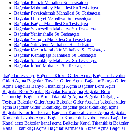
Bağcılar Kirazlı Mahallesi Su Tesisatçısı
Bağcılar Mahmutbey Mahallesi Su Tesisatçısı
Bağcılar Fevziçakmak Mahallesi Su Tesisatçısı
Bağcılar Hürriyet Mahallesi Su Tesisatçısı
Bağcılar Bağlar Mahallesi Su Tesisatçısı
Bağcılar Yavuzselim Mahallesi Su Tesisatçısı
Bağcılar Yenimahalle Su Tesisatçısı
Bağcılar Yenigün Mahallesi Su Tesisatçısı
Bağcılar Yıldıztepe Mahallesi Su Tesisatçısı
Bağcılar Kazım karabekir Mahallesi Su Tesisatçısı
Bağcılar Kemalpaşa Mahallesi Su Tesisatçısı
Bağcılar Sancaktepe Mahallesi Su Tesisatçısı
Bağcılar İnönü Mahallesi Su Tesisatçısı
[bağcılar tesisatçı]
Bağcılar Klozet Gideri Açma
Bağcılar Lavabo
Gideri Açma
Bağcılar Tuvalet Gideri Açma
Bağcılar Banyo Gideri
Açma
Bağcılar Banyo Tıkanıklığı Açma
Bağcılar Boru Açıcı
Bağcılar Boru Açıcılar
Bağcılar Boru Açma
Bağcılar Boru
Tıkanıklığı
Bağcılar Boru Tıkanıklığı Açma
Bağcılar Doğalgaz
Tesisatı
Bağcılar Gider Açıcı
Bağcılar Gider Açıcılar
bağcılar gider
açma
Bağcılar Gider Tıkanıklığı
bağcılar gider tıkanıklığı açma
Bağcılar Kalorifer Tesisatı
Bağcılar Kameralı Gider Açma
Bağcılar
Kameralı Lavabo Açma
Bağcılar Kameralı Lavabo açmak
Bağcılar
Kanal açıcı
Bağcılar kanal açma
Bağcılar Kanal Tıkanıklığı
Bağcılar
Kanal Tıkanıklığı Açma
Bağcılar Kırmadan Klozet Açma
Bağcılar