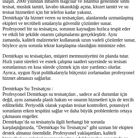
ulaşın. 2000 yılından itibaren Bağcılar ve İstanbul genelinde sıhhi
tesisat, musluk tamiri, lavabo tıkanıklığı açma, klozet tamiri ve su
tesisat hizmetleri için bir telefon kadar yakınız.
Demirkapı’da hizmet veren su tesisatçıları, alanlarında uzmanlaşmış
ekipleri ve tecrübeli ustalarıyla güvenilir çözümler sunar.
Profesyonel bir su tesisatçısı, sorunun kaynağını hızlıca tespit eder
ve etkili bir şekilde onarım çalışmalarını gerçekleştirir. Aynı
zamanda, kaliteli malzemeler kullanarak uzun vadeli çözümler sunar,
böylece aynı sorunla tekrar karşılaşma olasılığını minimize eder.
Demirkapı su tesisatçıları, müşteri memnuniyetini ön planda tutar.
Hızlı yanıt süreleri ve esnek çalışma saatleri sayesinde su tesisatı
sorunlarınızı en kısa sürede çözmek için size yardımcı olurlar.
Ayrıca, uygun fiyat politikalarıyla bütçenizi zorlamadan profesyonel
hizmet almanızı sağlarlar.
Demirkapı Su Tesisatçısı :
Profesyonel Demirkapı su tesisatçıları , sadece acil durumlar için
değil, aynı zamanda planlı bakım ve onarım hizmetleri için de tercih
edilmelidir. Periyodik olarak yapılan tesisat kontrolleri, potansiyel
sorunların erken tespitini sağlar ve daha büyük problemlerin ortaya
çıkmasını engeller.
Demirkapı’da su tesisatıyla ilgili herhangi bir sorunla
karşılaştığınızda, “Demirkapı Su Tesisatçısı” gibi uzman bir ekipten
destek almanız önemlidir. Profesyonel yaklaşımları, kaliteli