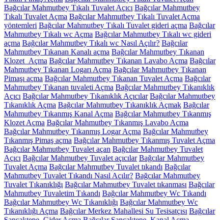
Bağcılar Mahmutbey Tıkalı Tuvalet Açıcı
Bağcılar Mahmutbey
Tıkalı Tuvalet Açma
Bağcılar Mahmutbey Tıkalı Tuvalet Açma
yöntemleri
Bağcılar Mahmutbey Tıkalı Tuvalet gideri açma
Bağcılar
Mahmutbey Tıkalı wc Açma
Bağcılar Mahmutbey Tıkalı wc gideri
açma
Bağcılar Mahmutbey Tıkalı wc Nasıl Açılır?
Bağcılar
Mahmutbey Tıkanan Kanalı açma
Bağcılar Mahmutbey Tıkanan
Klozet Açma
Bağcılar Mahmutbey Tıkanan Lavabo Açma
Bağcılar
Mahmutbey Tıkanan Logarı Açma
Bağcılar Mahmutbey Tıkanan
Pimaşı açma
Bağcılar Mahmutbey Tıkanan Tuvalet Açma
Bağcılar
Mahmutbey Tıkanan tuvaleti Açma
Bağcılar Mahmutbey Tıkanıklık
Açıcı
Bağcılar Mahmutbey Tıkanıklık Açıcılar
Bağcılar Mahmutbey
Tıkanıklık Açma
Bağcılar Mahmutbey Tıkanıklık Açmak
Bağcılar
Mahmutbey Tıkanmış Kanal Açma
Bağcılar Mahmutbey Tıkanmış
Klozet Açma
Bağcılar Mahmutbey Tıkanmış Lavabo Açma
Bağcılar Mahmutbey Tıkanmış Logar Açma
Bağcılar Mahmutbey
Tıkanmış Pimaş açma
Bağcılar Mahmutbey Tıkanmış Tuvalet Açma
Bağcılar Mahmutbey Tuvalet açan
Bağcılar Mahmutbey Tuvalet
Açıcı
Bağcılar Mahmutbey Tuvalet açıcılar
Bağcılar Mahmutbey
Tuvalet Açma
Bağcılar Mahmutbey Tuvalet tıkandı
Bağcılar
Mahmutbey Tuvalet Tıkandı Nasıl Açılır?
Bağcılar Mahmutbey
Tuvalet Tıkanıklığı
Bağcılar Mahmutbey Tuvalet tıkanması
Bağcılar
Mahmutbey Tuvaletim Tıkandı
Bağcılar Mahmutbey Wc Tıkandı
Bağcılar Mahmutbey Wc Tıkanıklığı
Bağcılar Mahmutbey Wc
Tıkanıklığı Açma
Bağcılar Merkez Mahallesi Su Tesisatçısı
Bağcılar
Sancaktepe Gider Açma
Bağcılar Sancaktepe Kanal Açma