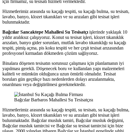
için firmamız, su tesisatı hizmeti vermektedir.
Hizmetlerimiz arasında su kaçağı tespiti, su kaçağı bulma, su tesisatı,
lavabo, banyo, klozet tıkanıkları ve su arızaları gibi tesisat işleri
bulunmaktadır.
Bağcılar Sancaktepe Mahallesi Su Tesisatçı
işlerinde yaklaşık 10
yıldır aralıksız çalışıyoruz. Konut su tesisat işleri, klozet tıkanıklık
arızaları, banyo gider sorunları, mutfak lavabo tıkanıklığı su kaçağı
tespiti, pimiş açma, pis koku tespiti ve her çeşit tesisat arızasından
profesyonel kırmadan dökmeden çözüm sağlıyoruz.
Binalara döşenen tesisatın sorunsuz çalışması için planlamanın iyi
yapılması gerekli. Döşenecek boru ve kullanılan yapı malzemeleri
kaliteli ve mümkün olduğunca uzun ömürlü olmalıdır. Tesisat
boruları gün geçtikçe bazı nedenlerden dolayı arızalanmakta,
onarılması veya değiştirilmesi gerekmektedir.
Bağcılar Barbaros Mahallesi Su Tesisatçısı
Hizmetlerimiz arasında su kaçağı tespiti, su tesisatı, su kaçağı bulma,
lavabo, banyo, klozet tıkanıkları ve su arızaları gibi tesisat işleri
bulunmaktadır. Bağcılar musluk tamiri, Bağcılar musluk değişimi,
Bağcılar musluk tamircisi ve Bağcılar su tesisat tamircisi için bize
ulaşın. 2000 yılından itibaren Bağcılar ve İstanbul genelinde sıhhi