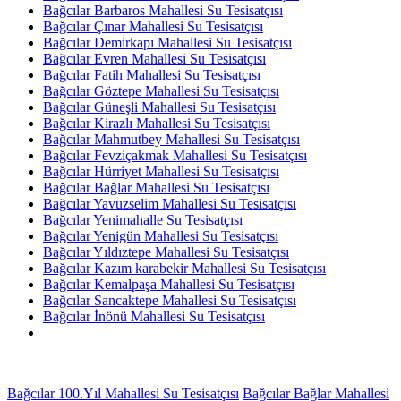
Bağcılar Barbaros Mahallesi Su Tesisatçısı
Bağcılar Çınar Mahallesi Su Tesisatçısı
Bağcılar Demirkapı Mahallesi Su Tesisatçısı
Bağcılar Evren Mahallesi Su Tesisatçısı
Bağcılar Fatih Mahallesi Su Tesisatçısı
Bağcılar Göztepe Mahallesi Su Tesisatçısı
Bağcılar Güneşli Mahallesi Su Tesisatçısı
Bağcılar Kirazlı Mahallesi Su Tesisatçısı
Bağcılar Mahmutbey Mahallesi Su Tesisatçısı
Bağcılar Fevziçakmak Mahallesi Su Tesisatçısı
Bağcılar Hürriyet Mahallesi Su Tesisatçısı
Bağcılar Bağlar Mahallesi Su Tesisatçısı
Bağcılar Yavuzselim Mahallesi Su Tesisatçısı
Bağcılar Yenimahalle Su Tesisatçısı
Bağcılar Yenigün Mahallesi Su Tesisatçısı
Bağcılar Yıldıztepe Mahallesi Su Tesisatçısı
Bağcılar Kazım karabekir Mahallesi Su Tesisatçısı
Bağcılar Kemalpaşa Mahallesi Su Tesisatçısı
Bağcılar Sancaktepe Mahallesi Su Tesisatçısı
Bağcılar İnönü Mahallesi Su Tesisatçısı
Bağcılar 100.Yıl Mahallesi Su Tesisatçısı
Bağcılar Bağlar Mahallesi