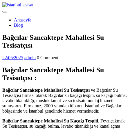
Skip
to
Open
content
Menu
Anasayfa
Blog
Close
Bağcılar Sancaktepe Mahallesi Su
Menu
Tesisatçısı
22/05/2025
admin
22/05/2025
admin
0 Comment
Bağcılar Sancaktepe Mahallesi Su
Tesisatçısı :
Bağcılar Sancaktepe Mahallesi Su Tesisatçısı
ve Bağcılar Su
Tesisatçısı firması olarak Bağcılar su kaçağı tespiti, su kaçağı bulma,
lavabo tıkanıklığı, musluk tamiri ve su tesisatı montaj hizmeti
sunuyoruz. Firmamız, 2000 yılından itibaren İstanbul ve Bağcılar
bölgesinde ve İstanbul genelinde hizmet vermektedir.
Bağcılar Sancaktepe Mahallesi Su Kaçağı Tespiti
, Fevziçakmak
Su Tesisatçısı, su kaçağı bulma, lavabo tıkanıklığı ve kanal açma