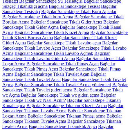
Tesisatçı
Bağcılar Sancaktepe Su Tesisatçısı
Bağcılar Sancaktepe
Süzgeç Tıkanıklığı açma
Bağcılar Sancaktepe Tesisat
Bağcılar
Sancaktepe Tesisatçı
Bağcılar Sancaktepe Tıkalı Boru Açıcılar
Bağcılar Sancaktepe Tıkalı boru Açma
Bağcılar Sancaktepe Tıkalı
Boruları Açma
Bağcılar Sancaktepe Tıkalı Gider Açıcı
Bağcılar
Sancaktepe Tıkalı Gider Açma
Bağcılar Sancaktepe Tıkalı Kanal
Açma
Bağcılar Sancaktepe Tıkalı Klozet Açma
Bağcılar Sancaktepe
Tıkalı Klozet Borusu Açma
Bağcılar Sancaktepe Tıkalı Klozet
Gideri Açma
Bağcılar Sancaktepe Tıkalı Lavabo açan
Bağcılar
Sancaktepe Tıkalı Lavabo Açıcı
Bağcılar Sancaktepe Tıkalı Lavabo
Açma
Bağcılar Sancaktepe Tıkalı Lavabo Açmak
Bağcılar
Sancaktepe Tıkalı Lavabo Gideri Açma
Bağcılar Sancaktepe Tıkalı
Logar Açma
Bağcılar Sancaktepe Tıkalı Pimaş Açan
Bağcılar
Sancaktepe Tıkalı Pimaş Açıcı
Bağcılar Sancaktepe Tıkalı Pimaş
Açma
Bağcılar Sancaktepe Tıkalı Tuvalet Açan
Bağcılar
Sancaktepe Tıkalı Tuvalet Açıcı
Bağcılar Sancaktepe Tıkalı Tuvalet
Açma
Bağcılar Sancaktepe Tıkalı Tuvalet Açma yöntemleri
Bağcılar
Sancaktepe Tıkalı Tuvalet gideri açma
Bağcılar Sancaktepe Tıkalı
wc Açma
Bağcılar Sancaktepe Tıkalı wc gideri açma
Bağcılar
Sancaktepe Tıkalı wc Nasıl Açılır?
Bağcılar Sancaktepe Tıkanan
Kanalı açma
Bağcılar Sancaktepe Tıkanan Klozet Açma
Bağcılar
Sancaktepe Tıkanan Lavabo Açma
Bağcılar Sancaktepe Tıkanan
Logarı Açma
Bağcılar Sancaktepe Tıkanan Pimaşı açma
Bağcılar
Sancaktepe Tıkanan Tuvalet Açma
Bağcılar Sancaktepe Tıkanan
tuvaleti Açma
Bağcılar Sancaktepe Tıkanıklık Açıcı
Bağcılar