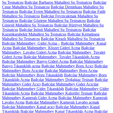
Su Tesisatçısı
Bağcılar Barbaros Mahallesi Su Tesisatçısı
Bağcılar
Çınar Mahallesi Su Tesisatçısı
Bağcılar Demirkapı Mahallesi Su
Tesisatçısı
Bağcılar Evren Mahallesi Su Tesisatçısı
Bağcılar Fatih
Mahallesi Su Tesisatçısı
Bağcılar Fevziçakmak Mahallesi Su
Tesisatçısı
Bağcılar Göztepe Mahallesi Su Tesisatçısı
Bağcılar
Güneşli Mahallesi Su Tesisatçısı
Bağcılar Hürriyet Mahallesi Su
Tesisatçısı
Bağcılar İnönü Mahallesi Su Tesisatçısı
Bağcılar
Kazımkarabekir Mahallesi Su Tesisatçısı
Bağcılar Kemalpaşa
Mahallesi Su Tesisatçısı
Bağcılar Kirazlı Mahallesi Su Tesisatçısı
Bağcılar Mahmutbey Gider Açma –
Bağcılar Mahmutbey Kanal
Açma
Bağcılar Mahmutbey Klozet Gideri Açma
Bağcılar
Mahmutbey Lavabo Gideri Açma
Bağcılar Mahmutbey Tuvalet
Gideri Açma
Bağcılar Mahmutbey Tuvalet Tıkanıklığı Açma
Bağcılar Mahmutbey Banyo Gideri Açma
Bağcılar Mahmutbey
Banyo Tıkanıklığı açma
Bağcılar Mahmutbey Boru Açıcı
Bağcılar
Mahmutbey Boru Açıcılar
Bağcılar Mahmutbey Boru Açma
Bağcılar Mahmutbey Boru Tıkanıklığı
Bağcılar Mahmutbey Boru
Tıkanıklığı Açma
Bağcılar Mahmutbey Doğalgaz Tesisatı
Bağcılar
Mahmutbey Gider Açıcı
Bağcılar Mahmutbey Gider Açıcılar
Bağcılar Mahmutbey Gider Tıkanıklığı
Bağcılar Mahmutbey Gider
Tıkanıklığı Açma
Bağcılar Mahmutbey Kalorifer Tesisatı
Bağcılar
Mahmutbey Kameralı Gider Açma
Bağcılar Mahmutbey Kameralı
Lavabo Açma
Bağcılar Mahmutbey Kameralı Lavabo açmak
Bağcılar Mahmutbey Kanal açıcı
Bağcılar Mahmutbey Kanal
Tıkanıklığı
Bağcılar Mahmutbey Kanal Tıkanıklığı Açma
Bağcılar