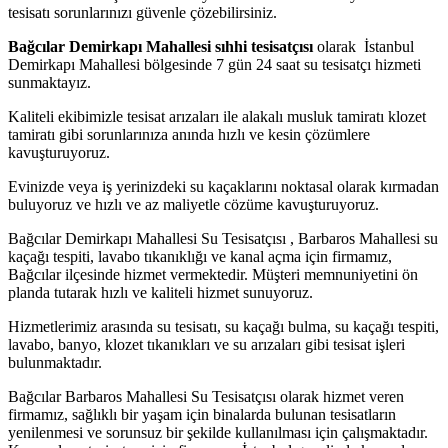
tesisatı sorunlarınızı güvenle çözebilirsiniz.
Bağcılar Demirkapı Mahallesi sıhhi tesisatçısı
olarak İstanbul
Demirkapı Mahallesi bölgesinde 7 gün 24 saat su tesisatçı hizmeti
sunmaktayız.
Kaliteli ekibimizle tesisat arızaları ile alakalı musluk tamiratı klozet
tamiratı gibi sorunlarınıza anında hızlı ve kesin çözümlere
kavuşturuyoruz.
Evinizde veya iş yerinizdeki su kaçaklarını noktasal olarak kırmadan
buluyoruz ve hızlı ve az maliyetle cözüme kavuşturuyoruz.
Bağcılar Demirkapı Mahallesi Su Tesisatçısı , Barbaros Mahallesi su
kaçağı tespiti, lavabo tıkanıklığı ve kanal açma için firmamız,
Bağcılar ilçesinde hizmet vermektedir. Müşteri memnuniyetini ön
planda tutarak hızlı ve kaliteli hizmet sunuyoruz.
Hizmetlerimiz arasında su tesisatı, su kaçağı bulma, su kaçağı tespiti,
lavabo, banyo, klozet tıkanıkları ve su arızaları gibi tesisat işleri
bulunmaktadır.
Bağcılar Barbaros Mahallesi Su Tesisatçısı olarak hizmet veren
firmamız, sağlıklı bir yaşam için binalarda bulunan tesisatların
yenilenmesi ve sorunsuz bir şekilde kullanılması için çalışmaktadır.