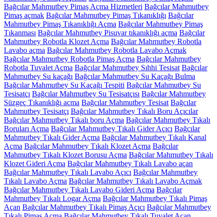
Bağcılar Mahmutbey Pimaş Açma Hizmetleri
Bağcılar Mahmutbey
Pimaş açmak
Bağcılar Mahmutbey Pimaş Tıkanıklığı
Bağcılar
Mahmutbey Pimaş Tıkanıklığı Açma
Bağcılar Mahmutbey Pimaş
Tıkanması
Bağcılar Mahmutbey Pisuvar tıkanıklığı açma
Bağcılar
Mahmutbey Robotla Klozet Açma
Bağcılar Mahmutbey Robotla
Lavabo açma
Bağcılar Mahmutbey Robotla Lavabo Açmak
Bağcılar Mahmutbey Robotla Pimaş Açma
Bağcılar Mahmutbey
Robotla Tuvalet Açma
Bağcılar Mahmutbey Sıhhi Tesisat
Bağcılar
Mahmutbey Su kaçağı
Bağcılar Mahmutbey Su Kaçağı Bulma
Bağcılar Mahmutbey Su Kaçağı Tespiti
Bağcılar Mahmutbey Su
Tesisatçı
Bağcılar Mahmutbey Su Tesisatçısı
Bağcılar Mahmutbey
Süzgeç Tıkanıklığı açma
Bağcılar Mahmutbey Tesisat
Bağcılar
Mahmutbey Tesisatçı
Bağcılar Mahmutbey Tıkalı Boru Açıcılar
Bağcılar Mahmutbey Tıkalı boru Açma
Bağcılar Mahmutbey Tıkalı
Boruları Açma
Bağcılar Mahmutbey Tıkalı Gider Açıcı
Bağcılar
Mahmutbey Tıkalı Gider Açma
Bağcılar Mahmutbey Tıkalı Kanal
Açma
Bağcılar Mahmutbey Tıkalı Klozet Açma
Bağcılar
Mahmutbey Tıkalı Klozet Borusu Açma
Bağcılar Mahmutbey Tıkalı
Klozet Gideri Açma
Bağcılar Mahmutbey Tıkalı Lavabo açan
Bağcılar Mahmutbey Tıkalı Lavabo Açıcı
Bağcılar Mahmutbey
Tıkalı Lavabo Açma
Bağcılar Mahmutbey Tıkalı Lavabo Açmak
Bağcılar Mahmutbey Tıkalı Lavabo Gideri Açma
Bağcılar
Mahmutbey Tıkalı Logar Açma
Bağcılar Mahmutbey Tıkalı Pimaş
Açan
Bağcılar Mahmutbey Tıkalı Pimaş Açıcı
Bağcılar Mahmutbey
Tıkalı Pimaş Açma
Bağcılar Mahmutbey Tıkalı Tuvalet Açan