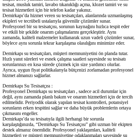
tesisat, musluk tamiri, lavabo tıkanıklığı açma, klozet tamiri ve su
tesisat hizmetleri için bir telefon kadar yakınız.
Demirkapı’da hizmet veren su tesisatçıları, alanlarında uzmanlaşmış
ekipleri ve tecrübeli ustalarıyla güvenilir çözümler sunar.
Profesyonel bir su tesisatçısı, sorunun kaynağını hızlıca tespit eder
ve etkili bir şekilde onarım çalışmalarını gerçekleştirir. Aynı
zamanda, kaliteli malzemeler kullanarak uzun vadeli çözümler sunar,
böylece aynı sorunla tekrar karşılaşma olasılığını minimize eder.
Demirkapı su tesisatçıları, müşteri memnuniyetini ön planda tutar.
Hızlı yanıt süreleri ve esnek çalışma saatleri sayesinde su tesisatı
sorunlarınızı en kısa sürede çözmek için size yardımcı olurlar.
Ayrıca, uygun fiyat politikalarıyla bütçenizi zorlamadan profesyonel
hizmet almanızı sağlarlar.
Demirkapı Su Tesisatçısı :
Profesyonel Demirkapı su tesisatçıları , sadece acil durumlar için
değil, aynı zamanda planlı bakım ve onarım hizmetleri için de tercih
edilmelidir. Periyodik olarak yapılan tesisat kontrolleri, potansiyel
sorunların erken tespitini sağlar ve daha büyük problemlerin ortaya
çıkmasını engeller.
Demirkapı’da su tesisatıyla ilgili herhangi bir sorunla
karşılaştığınızda, “Demirkapı Su Tesisatçısı” gibi uzman bir ekipten
destek almanız önemlidir. Profesyonel yaklaşımları, kaliteli
hizmetleri ve müşteri memnuniyetine odaklanmaları sayesinde su