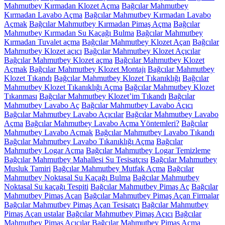
Mahmutbey Kırmadan Klozet Açma
Bağcılar Mahmutbey
Kırmadan Lavabo Açma
Bağcılar Mahmutbey Kırmadan Lavabo
Açmak
Bağcılar Mahmutbey Kırmadan Pimaş Açma
Bağcılar
Mahmutbey Kırmadan Su Kaçağı Bulma
Bağcılar Mahmutbey
Kırmadan Tuvalet açma
Bağcılar Mahmutbey Klozet Açan
Bağcılar
Mahmutbey Klozet açıcı
Bağcılar Mahmutbey Klozet Açıcılar
Bağcılar Mahmutbey Klozet açma
Bağcılar Mahmutbey Klozet
Açmak
Bağcılar Mahmutbey Klozet Montajı
Bağcılar Mahmutbey
Klozet Tıkandı
Bağcılar Mahmutbey Klozet Tıkanıklığı
Bağcılar
Mahmutbey Klozet Tıkanıklığı Açma
Bağcılar Mahmutbey Klozet
Tıkanması
Bağcılar Mahmutbey Klozet’im Tıkandı
Bağcılar
Mahmutbey Lavabo Aç
Bağcılar Mahmutbey Lavabo Açıcı
Bağcılar Mahmutbey Lavabo Açıcılar
Bağcılar Mahmutbey Lavabo
Açma
Bağcılar Mahmutbey Lavabo Açma Yöntemleri?
Bağcılar
Mahmutbey Lavabo Açmak
Bağcılar Mahmutbey Lavabo Tıkandı
Bağcılar Mahmutbey Lavabo Tıkanıklığı Açma
Bağcılar
Mahmutbey Logar Açma
Bağcılar Mahmutbey Logar Temizleme
Bağcılar Mahmutbey Mahallesi Su Tesisatçısı
Bağcılar Mahmutbey
Musluk Tamiri
Bağcılar Mahmutbey Mutfak Açma
Bağcılar
Mahmutbey Noktasal Su Kaçağı Bulma
Bağcılar Mahmutbey
Noktasal Su kaçağı Tespiti
Bağcılar Mahmutbey Pimaş Aç
Bağcılar
Mahmutbey Pimaş Açan
Bağcılar Mahmutbey Pimaş Açan Firmalar
Bağcılar Mahmutbey Pimaş Açan Tesisatçı
Bağcılar Mahmutbey
Pimaş Açan ustalar
Bağcılar Mahmutbey Pimaş Açıcı
Bağcılar
Mahmutbey Pimaş Açıcılar
Bağcılar Mahmutbey Pimaş Açma