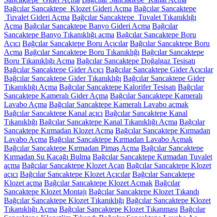
Bağcılar Sancaktepe Klozet Gideri Açma
Bağcılar Sancaktepe
Tuvalet Gideri Açma
Bağcılar Sancaktepe Tuvalet Tıkanıklığı
Açma
Bağcılar Sancaktepe Banyo Gideri Açma
Bağcılar
Sancaktepe Banyo Tıkanıklığı açma
Bağcılar Sancaktepe Boru
Açıcı
Bağcılar Sancaktepe Boru Açıcılar
Bağcılar Sancaktepe Boru
Açma
Bağcılar Sancaktepe Boru Tıkanıklığı
Bağcılar Sancaktepe
Boru Tıkanıklığı Açma
Bağcılar Sancaktepe Doğalgaz Tesisatı
Bağcılar Sancaktepe Gider Açıcı
Bağcılar Sancaktepe Gider Açıcılar
Bağcılar Sancaktepe Gider Tıkanıklığı
Bağcılar Sancaktepe Gider
Tıkanıklığı Açma
Bağcılar Sancaktepe Kalorifer Tesisatı
Bağcılar
Sancaktepe Kameralı Gider Açma
Bağcılar Sancaktepe Kameralı
Lavabo Açma
Bağcılar Sancaktepe Kameralı Lavabo açmak
Bağcılar Sancaktepe Kanal açıcı
Bağcılar Sancaktepe Kanal
Tıkanıklığı
Bağcılar Sancaktepe Kanal Tıkanıklığı Açma
Bağcılar
Sancaktepe Kırmadan Klozet Açma
Bağcılar Sancaktepe Kırmadan
Lavabo Açma
Bağcılar Sancaktepe Kırmadan Lavabo Açmak
Bağcılar Sancaktepe Kırmadan Pimaş Açma
Bağcılar Sancaktepe
Kırmadan Su Kaçağı Bulma
Bağcılar Sancaktepe Kırmadan Tuvalet
açma
Bağcılar Sancaktepe Klozet Açan
Bağcılar Sancaktepe Klozet
açıcı
Bağcılar Sancaktepe Klozet Açıcılar
Bağcılar Sancaktepe
Klozet açma
Bağcılar Sancaktepe Klozet Açmak
Bağcılar
Sancaktepe Klozet Montajı
Bağcılar Sancaktepe Klozet Tıkandı
Bağcılar Sancaktepe Klozet Tıkanıklığı
Bağcılar Sancaktepe Klozet
Tıkanıklığı Açma
Bağcılar Sancaktepe Klozet Tıkanması
Bağcılar