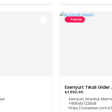
Popüler
Esenyurt Tıkalı Gide
₺1.500,00
iye
Esenyurt, İstanbul, Marma
+905451722848
https://sutesisat.com.tr