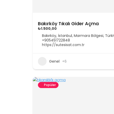
Bakırköy Tıkalı Gider Açma
₺1.500,00
Bakırköy, İstanbul, Marmara Bölgesi, Türk
+905451722848
https://sutesisat.com.tr
Genel
+6
Popüler