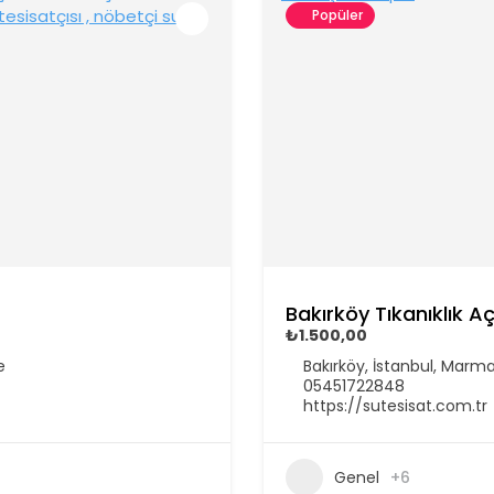
Popüler
Bakırköy Tıkanıklık 
₺1.500,00
e
Bakırköy, İstanbul, Marma
05451722848
https://sutesisat.com.tr
Genel
+6