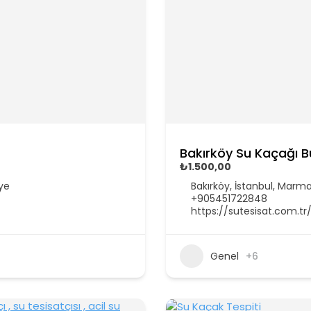
Bakırköy Su Kaçağı 
₺1.500,00
iye
Bakırköy, İstanbul, Marma
+905451722848
https://sutesisat.com.tr
Genel
+6