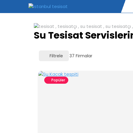
Skip
to
content
Su Tesisat Servisler
Filtrele
37
Firmalar
Popüler