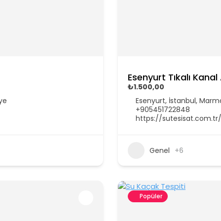
Esenyurt Tıkalı Kana
₺1.500,00
iye
Esenyurt, İstanbul, Marma
+905451722848
https://sutesisat.com.tr
Genel
+6
Popüler